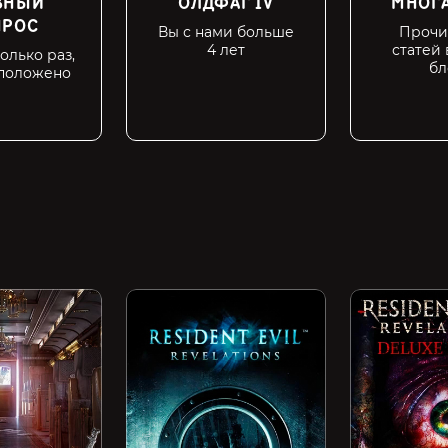
ВНЫЙ
ОЛДФАГ IV
МНОГ
ПРОС
Вы с нами больше
Прочи
4 лет
статей
олько раз,
бл
 положено