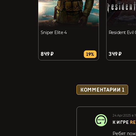
Sniper Elite 4
Resident Evil 
849 ₽
349 ₽
19%
КОММЕНТАРИИ
1
24.Apr.2025 в 
К ИГРЕ
RE
Ребят пож