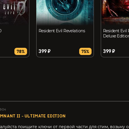
0
Resident Evil Revelations
Resident Evil 
Deluxe Editio
399 ₽
399 ₽
78%
75%
19:04
MNANT II - ULTIMATE EDITION
алуйста поищите ключи от первой части для стим, возьму о