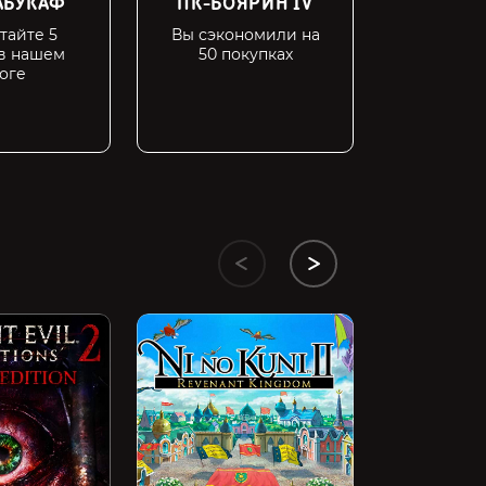
АБУКАФ
ПК-БОЯРИН IV
ОЛДФ
тайте 5
Вы сэкономили на
Вы с нам
 в нашем
50 покупках
г
оге
Hitman 2: Sil
109 ₽