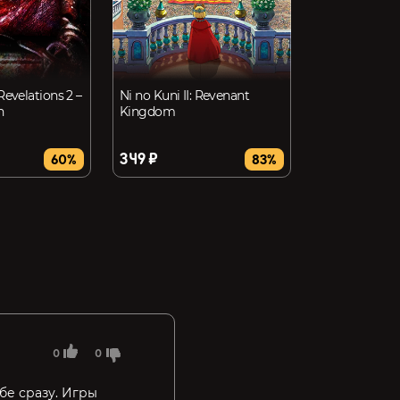
Revelations 2 –
Ni no Kuni II: Revenant
n
Kingdom
349 ₽
60%
83%
0
0
бе сразу. Игры