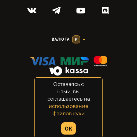
ВАЛЮТА
₽
Оставаясь с
Соглашение
нами, вы
Конфиденциальность
соглашаетесь на
Возвраты
использование
Правовая информация
файлов куки
© 2014-2026 GabeStore
OK
Дизайн сайта:
ADN Digital Studio