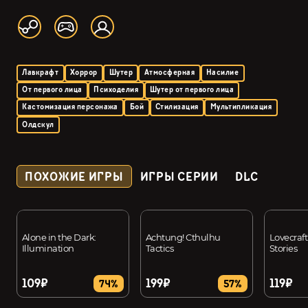
Лавкрафт
Хоррор
Шутер
Атмосферная
Насилие
От первого лица
Психоделия
Шутер от первого лица
Кастомизация персонажа
Бой
Стилизация
Мультипликация
Олдскул
ПОХОЖИЕ ИГРЫ
ИГРЫ СЕРИИ
DLC
Alone in the Dark:
Achtung! Cthulhu
Lovecraft
Illumination
Tactics
Stories
109₽
199₽
119₽
74%
57%