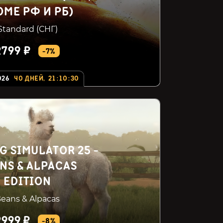
ОМЕ РФ И РБ)
Standard (СНГ)
2799 ₽
-7%
026
40
ДНЕЙ
,
21
:
10
:
29
G SIMULATOR 25 -
NS & ALPACAS
EDITION
eans & Alpacas
2999 ₽
-8%