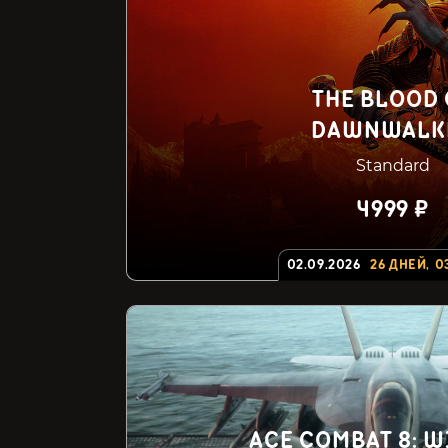
THE BLOOD 
DAWNWALK
Standard
4999 ₽
02.09.2026
26
ДНЕЙ
,
0
ACE COMBAT 8: W