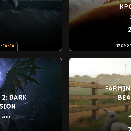
КР
1
:
10
:
29
17.09.2
FARMIN
2: DARK
BEA
NSION
nsion
B