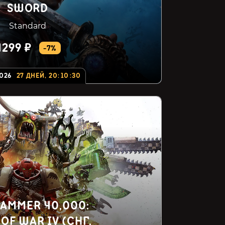
SWORD
Standard
4299 ₽
-7%
2026
27
ДНЕЙ
,
20
:
10
:
29
AMMER 40,000:
OF WAR IV (СНГ,