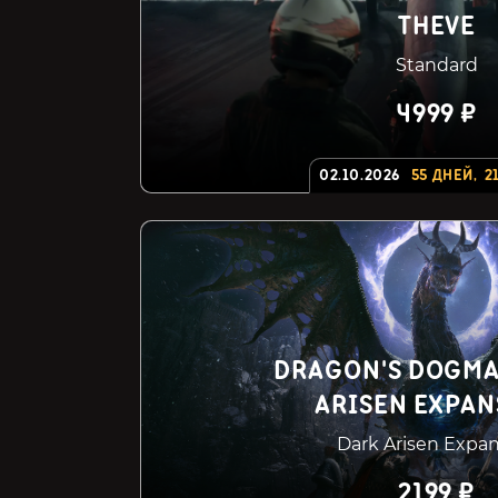
THEVE
Standard
4999 ₽
02.10.2026
55
ДНЕЙ
,
2
DRAGON'S DOGMA 
ARISEN EXPA
Dark Arisen Expa
2199 ₽