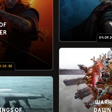
OF
ER
04.09.
3
:
10
:
29
WARH
INGS OF
DAWN 