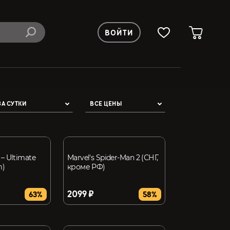
ВОЙТИ
ЗА СУТКИ
ВСЕ ЦЕНЫ
 – Ultimate
Marvel's Spider-Man 2 (СНГ,
m)
кроме РФ)
2099 ₽
63%
58%