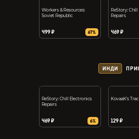
Workers & Resources:
ReStory: Chill
Soviet Republic
Repairs
499 ₽
469 ₽
67%
ИНДИ
ПРИ
ReStory: Chill Electronics
KovaaK's Trac
Repairs
469 ₽
129 ₽
6%