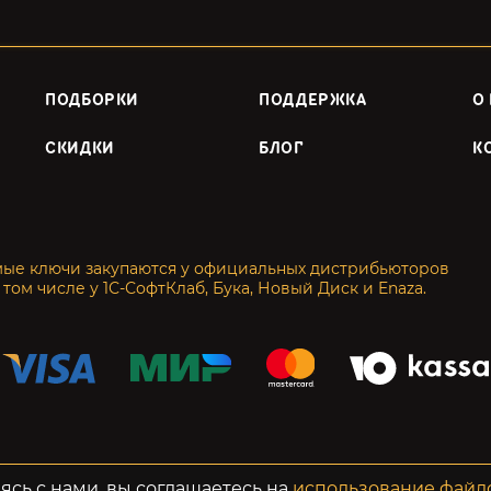
ПОДБОРКИ
ПОДДЕРЖКА
О
СКИДКИ
БЛОГ
К
мые ключи закупаются у официальных дистрибьюторов
 том числе у 1С-СофтКлаб, Бука, Новый Диск и Enaza.
енциальность
Возвраты
ясь с нами, вы соглашаетесь на
использование файл