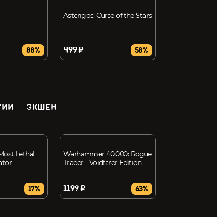
Asterigos: Curse of the Stars
499 ₽
88%
58%
ГИИ
ЭКШЕН
Most Lethal
Warhammer 40,000: Rogue
ator
Trader - Voidfarer Edition
1199 ₽
17%
63%