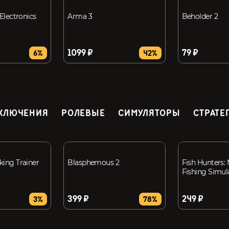
 Electronics
Arma 3
Beholder 2
1099 ₽
79 ₽
6%
42%
КЛЮЧЕНИЯ
РОЛЕВЫЕ
СИМУЛЯТОРЫ
СТРАТЕ
king Trainer
Blasphemous 2
Fish Hunters: 
Fishing Simul
399 ₽
249 ₽
3%
78%