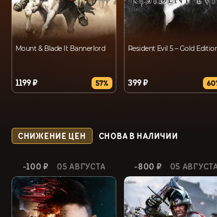
Mount & Blade II: Bannerlord
Resident Evil 5 – Gold Editio
1199 ₽
399 ₽
57%
60
СНИЖЕНИЕ ЦЕН
СНОВА В НАЛИЧИИ
-100 ₽
05 АВГУСТА
-800 ₽
05 АВГУСТ