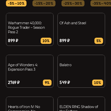
-5%—10%
-15%—20%
-25%—30%
-35%—40
Warhammer 40,000:
Of Ash and Steel
Rogue Trader – Season
Pass 2
899 ₽
899 ₽
10%
5%
Age of Wonders 4:
Balatro
Expansion Pass 3
2769 ₽
549 ₽
9%
10%
Hearts of Iron IV: No
ELDEN RING Shadow of