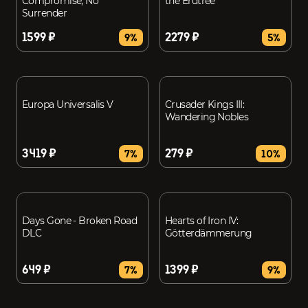
Compromise, No
the Erdtree
Surrender
1599 ₽
2279 ₽
9%
5%
Europa Universalis V
Crusader Kings III:
Wandering Nobles
3419 ₽
279 ₽
7%
10%
Days Gone - Broken Road
Hearts of Iron IV:
DLC
Götterdämmerung
649 ₽
1399 ₽
7%
9%