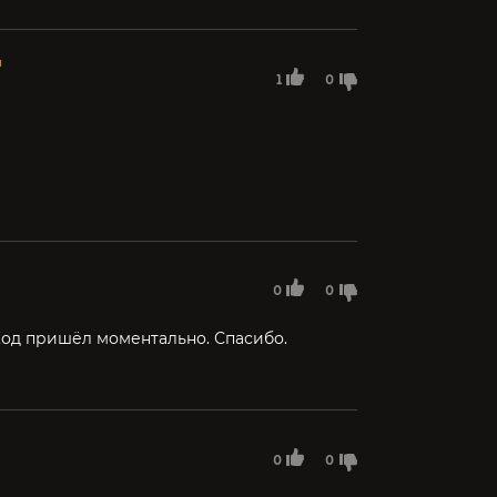
н
1
0
0
0
Код пришёл моментально. Спасибо.
0
0