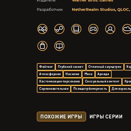
Издатель
Warner Bros. Games
Разработчик
NetherRealm Studios
,
QLOC
,
Файтинг
Глубокий сюжет
Отличный саундтрек
Хо
Атмосферная
Насилие
Мясо
Аркада
Кастомизация персонажа
Сексуальный контент
Кро
Соревновательная
Псевдотрёхмерность
Для взросл
ПОХОЖИЕ ИГРЫ
ИГРЫ СЕРИИ