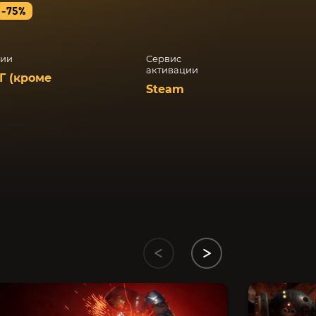
-75%
ции
Сервис
активации
Г (кроме
Steam