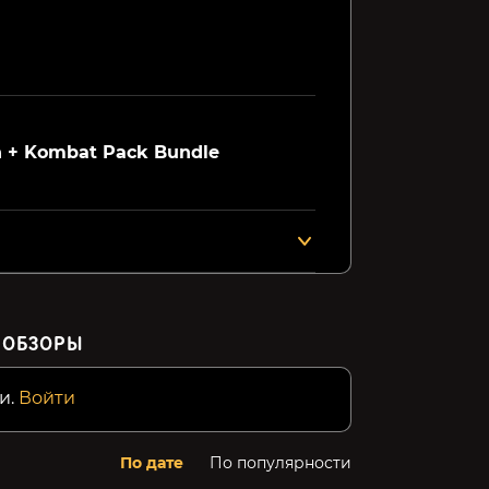
Shuyan Saga
HARDCORE MECHA
Capcom 
Collecti
399₽
299₽
1699₽
27%
62%
th + Kombat Pack Bundle
ОБЗОРЫ
и.
Войти
По дате
По популярности