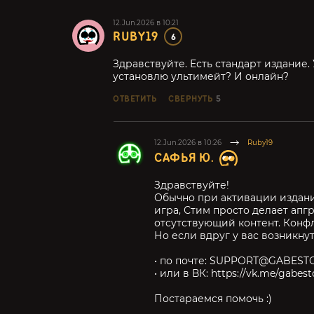
12.Jun.2026 в 10:21
RUBY19
6
Здравствуйте. Есть стандарт издание.
установлю ультимейт? И онлайн?
ОТВЕТИТЬ
СВЕРНУТЬ
5
12.Jun.2026 в 10:26
Ruby19
САФЬЯ Ю.
Здравствуйте!
Обычно при активации издания
игра, Стим просто делает апг
отсутствующий контент. Конфл
Но если вдруг у вас возникну
• по почте: SUPPORT@GABEST
• или в ВК: https://vk.me/gabest
Постараемся помочь :)