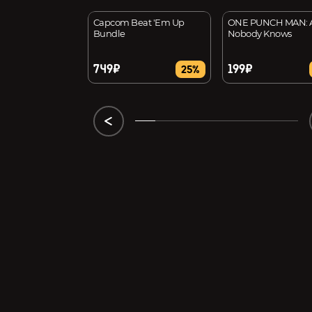
Fight Fest
Capcom Beat 'Em Up
ONE PUNCH MAN: A
Bundle
Nobody Knows
749₽
199₽
54%
25%