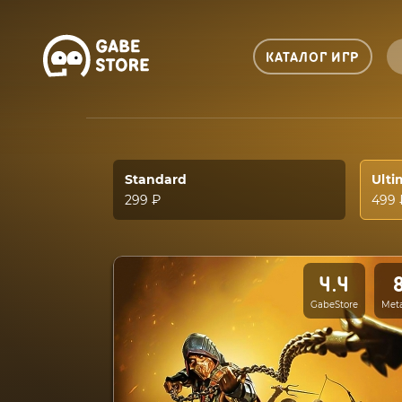
КАТАЛОГ ИГР
Standard
Ulti
299 ₽
499 
4.4
GabeStore
Meta