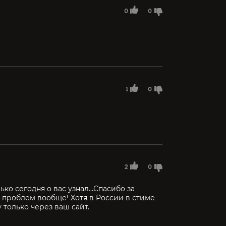
0
0
1
0
2
0
ько сегодня о вас узнал...Спасибо за
 проблем вообще! Хотя в России в стиме
у только через ваш сайт.