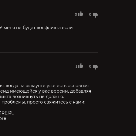
0
0
 У меня не будет конфликта если
1
0
, когда на аккаунте уже есть основная
рейд имеющейся у вас версии, добавляя
икта возникнуть не должно.
т проблемы, просто свяжитесь с нами:
ORE.RU
ore