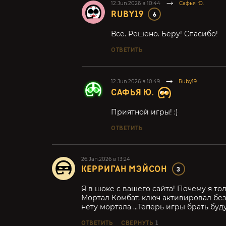
12.Jun.2026 в 10:44
Сафья Ю.
RUBY19
6
Все. Решено. Беру! Спасибо!
ОТВЕТИТЬ
12.Jun.2026 в 10:49
Ruby19
САФЬЯ Ю.
Приятной игры! :)
ОТВЕТИТЬ
26.Jan.2026 в 13:24
КЕРРИГАН МЭЙСОН
3
Я в шоке с вашего сайта! Почему я тол
Мортал Комбат, ключ активировал без
нету мортала ...Теперь игры брать буд
ОТВЕТИТЬ
СВЕРНУТЬ
1