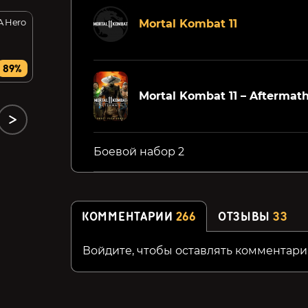
 Hero
GAROU: MARK OF THE
Crewsaders
Mortal Kombat 11
WOLVES
249₽
39₽
89%
61%
Mortal Kombat 11 – Afterma
Боевой набор 2
КОММЕНТАРИИ
266
ОТЗЫВЫ
33
Войдите, чтобы оставлять комментари