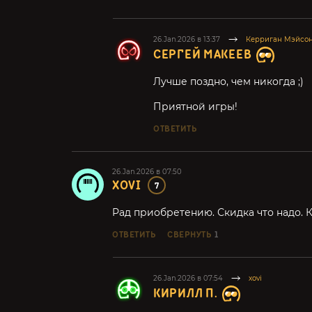
26.Jan.2026 в 13:37
Керриган Мэйсо
СЕРГЕЙ МАКЕЕВ
Лучше поздно, чем никогда ;)
Приятной игры!
ОТВЕТИТЬ
26.Jan.2026 в 07:50
XOVI
7
Рад приобретению. Скидка что надо. 
ОТВЕТИТЬ
СВЕРНУТЬ
1
26.Jan.2026 в 07:54
xovi
КИРИЛЛ П.