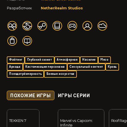
Разработчик
NetherRealm Studios
Файтинг
Глубокий сюжет
Атмосферная
Насилие
Мясо
Аркада
Кастомизация персонажа
Сексуальный контент
Кровь
Псевдотрёхмерность
Боевые искусства
ПОХОЖИЕ ИГРЫ
ИГРЫ СЕРИИ
TEKKEN 7
Marvel vs. Capcom:
Roof Rag
Infinite