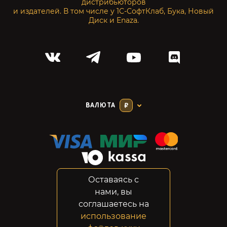
дистрибьюторов
и издателей. В том числе у 1С-СофтКлаб, Бука, Новый
Диск и Enaza.
ВАЛЮТА
₽
Оставаясь с
Соглашение
нами, вы
Конфиденциальность
соглашаетесь на
Возвраты
использование
Правовая информация