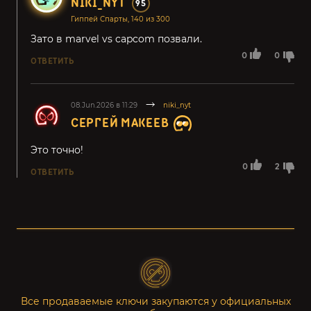
NIKI_NYT
95
Гиппей Спарты, 140 из 300
Зато в marvel vs capcom позвали.
0
0
ОТВЕТИТЬ
08.Jun.2026 в 11:29
niki_nyt
СЕРГЕЙ МАКЕЕВ
Это точно!
0
2
ОТВЕТИТЬ
Все продаваемые ключи закупаются у официальных