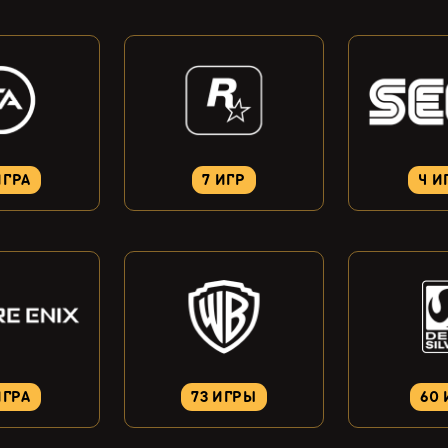
ИГРА
7 ИГР
4 И
ИГРА
73 ИГРЫ
60 