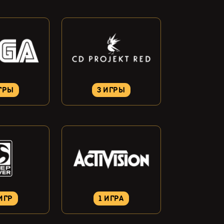
ГРЫ
3 ИГРЫ
ИГР
1 ИГРА