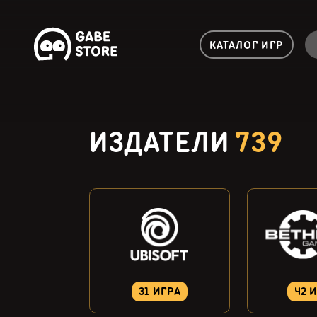
КАТАЛОГ ИГР
ИЗДАТЕЛИ
739
31 ИГРА
42 