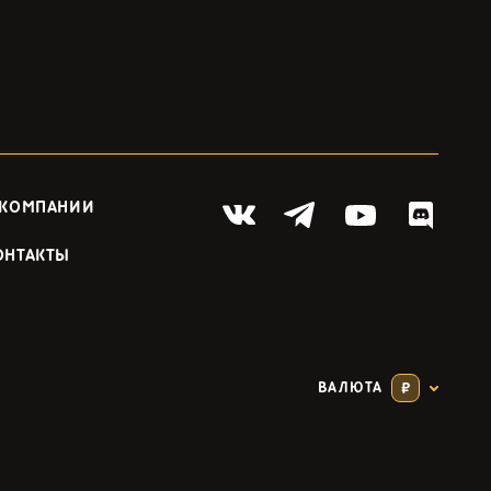
 КОМПАНИИ
ОНТАКТЫ
ВАЛЮТА
₽