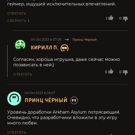
геймер, ищущий исключительных впечатлений.
ОТВЕТИТЬ
1
0
СВЕРНУТЬ
1
04.Oct.2023 в 07:08
Принц Чёрный
КИРИЛЛ П.
Согласен, хороша игрушка, даже сейчас можно
позависать в ней;)
0
0
ОТВЕТИТЬ
04.Oct.2023 в 06:47
ПРИНЦ ЧЁРНЫЙ
99
Уровень доработки Arkham Asylum потрясающий.
Очевидно, что разработчики вложили в эту игру
много любви.
ОТВЕТИТЬ