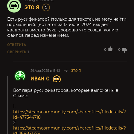
29.Aug.2025 в 12:52
ЭТО Я
1
Есть русификатор? (только для текста), не могу найти
нормальный. (вот этот за 12 июля 2024 выдает
квадраты вместо букв.), хорошо что создал копию
файлов перед изменением.
ОТВЕТИТЬ
0
0
СВЕРНУТЬ
1
29.Aug.2025 в 13:42
ЭТО Я
ИВАН С.
Вот пара русификаторов, которые выложены в
Стиме:
1.
https://steamcommunity.com/sharedfiles/filedetails/?
id=477544718
2.
https://steamcommunity.com/sharedfiles/filedetails/?
id=186821278