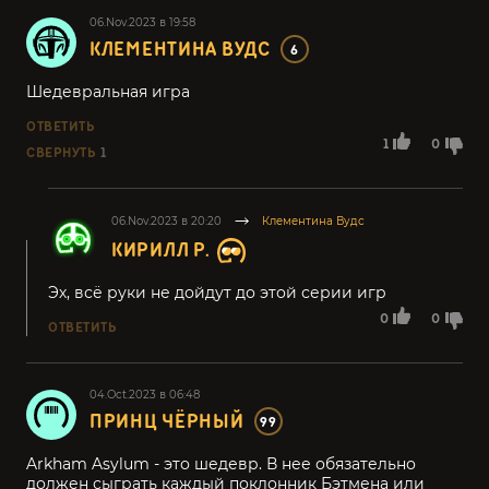
06.Nov.2023 в 19:58
КЛЕМЕНТИНА ВУДС
6
Шедевральная игра
ОТВЕТИТЬ
1
0
СВЕРНУТЬ
1
06.Nov.2023 в 20:20
Клементина Вудс
КИРИЛЛ Р.
Эх, всё руки не дойдут до этой серии игр
0
0
ОТВЕТИТЬ
04.Oct.2023 в 06:48
ПРИНЦ ЧЁРНЫЙ
99
Arkham Asylum - это шедевр. В нее обязательно
должен сыграть каждый поклонник Бэтмена или