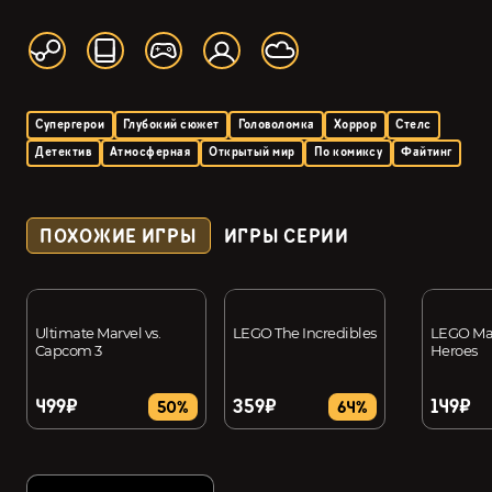
Супергерои
Глубокий сюжет
Головоломка
Хоррор
Стелс
Детектив
Атмосферная
Открытый мир
По комиксу
Файтинг
ПОХОЖИЕ ИГРЫ
ИГРЫ СЕРИИ
Ultimate Marvel vs.
LEGO The Incredibles
LEGO Mar
Capcom 3
Heroes
499₽
359₽
149₽
50%
64%