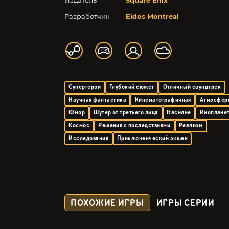
Издатель
Square Enix
Разработчик
Eidos Montreal
Супергерои
Глубокий сюжет
Отличный саундтрек
Научная фантастика
Кинематографичная
Атмосфер
Юмор
Шутер от третьего лица
Насилие
Иноплане
Космос
Решения с последствиями
Реализм
Исследования
Приключенческий экшен
ПОХОЖИЕ ИГРЫ
ИГРЫ СЕРИИ