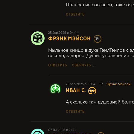
Полностью согласен, тоже оче
ОТВЕТИТЬ
25.Sep.2025 в 04:44
ФРЭНК МЭЙСОН
14
Мыльное кинцо в духе ТэйлТэйлов с 
весело, задорно. Душит управление к
ОТВЕТИТЬ
СВЕРНУТЬ
1
25.Sep.2025 в 10:04
Фрэнк Мэйсон
ИВАН С.
А сколько там душевной болто
ОТВЕТИТЬ
07.Jul.2025 в 21:41