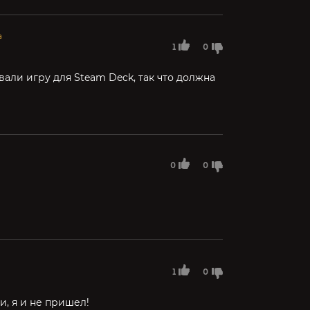
а
1
0
али игру для Steam Deck, так что должна
0
0
1
0
и, я и не пришел!