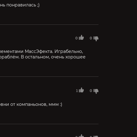
нь понравилась ;)
0
0
элементами МассЭфекта. Играбельно,
ораблём. В остальном, очень хорошее
1
0
вни от компаньонов, ммм :)