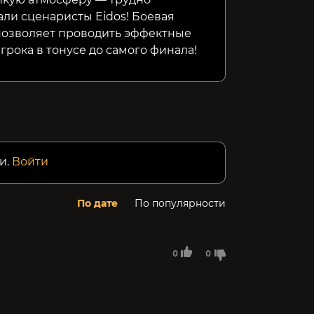
али сценаристы Eidos! Боевая
позволяет проводить эффектные
грока в тонусе до самого финала!
и.
Войти
По дате
По популярности
0
0