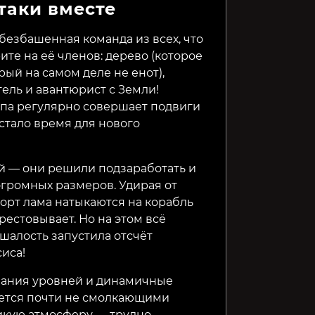
-таки вместе
Chenso Club
Saints Row
Lost Sou
кроме Р
безбашенная команда из всех, что
ите на её членов: дерево (которое
299₽
299₽
2599₽
87%
рый на самом деле не енот),
ель и авантюрист с Земли!
уппа регулярно совершает подвиги
стало время для нового
ей — они решили подзаработать и
огромных размеров. Удирая от
орт лама натыкаются на корабль
рестовывает. Но на этом всё
 шалость запустила отсчёт
иса!
вания уровней и динамичные
ается почти не смолкающими
икую атмосферу — трудно