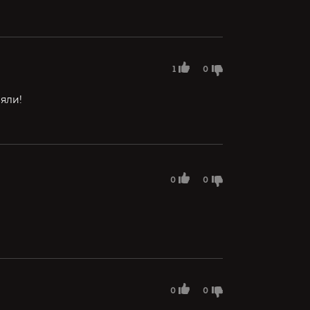
1
0
яли!
0
0
0
0