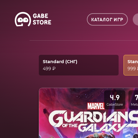
КАТАЛОГ ИГР
Standard (СНГ)
Sta
499 ₽
999 
4.9
GabeStore
Meta