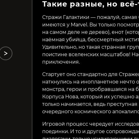
Такие разные, но всё
HyperBrawl Tournament
DRAGON BALL: THE
BREAKERS
Стражи Галактики — пожалуй, самая 
имеются у Marvel. Вы только посмотр
138₽
219₽
45%
74%
на самом деле не дерево), енот (кото
наёмная убийца, бессмертный мстит
Удивительно, но такая странная гр
поистине вселенских масштабов! На
приключения.
Стартует оно стандартно для Страж
наткнулись на инопланетное нечто 
монстра, герои и пробравшаяся на б
Корпуса Нова, который их успешно а
только начинается, ведь преступная
очередного космического апокалипс
Игровой процесс чередует исследо
поединки. И то и другое сопровожд
диалогами, только усиливающими д