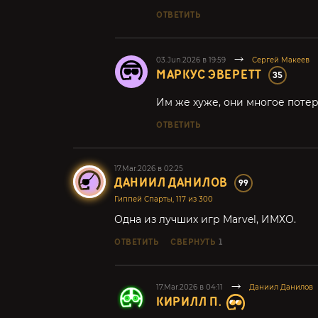
ОТВЕТИТЬ
03.Jun.2026 в 19:59
Сергей Макеев
МАРКУС ЭВЕРЕТТ
35
Им же хуже, они многое потер
ОТВЕТИТЬ
17.Mar.2026 в 02:25
ДАНИИЛ ДАНИЛОВ
99
Гиппей Спарты, 117 из 300
Одна из лучших игр Marvel, ИМХО.
ОТВЕТИТЬ
СВЕРНУТЬ
1
17.Mar.2026 в 04:11
Даниил Данилов
КИРИЛЛ П.