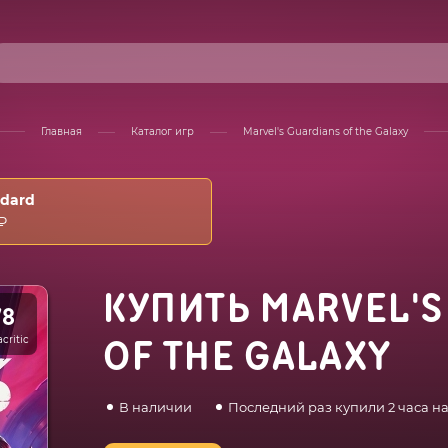
Главная
Каталог игр
Marvel's Guardians of the Galaxy
ndard
₽
КУПИТЬ MARVEL'S
78
critic
OF THE GALAXY
В наличии
Последний раз купили 2 часа н