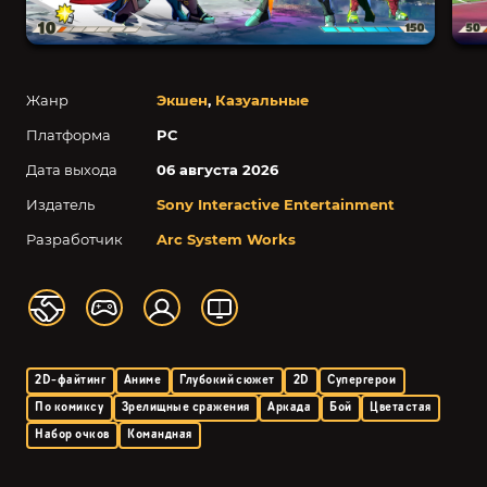
Жанр
Экшен
,
Казуальные
Платформа
PC
Дата выхода
06 августа 2026
Издатель
Sony Interactive Entertainment
Разработчик
Arc System Works
2D-файтинг
Аниме
Глубокий сюжет
2D
Супергерои
По комиксу
Зрелищные сражения
Аркада
Бой
Цветастая
Набор очков
Командная