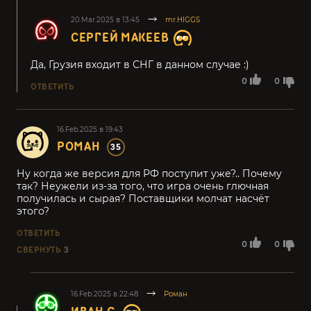
20.Mar.2025 в 13:45
mr.HIGGS
СЕРГЕЙ МАКЕЕВ
Да, Грузия входит в СНГ в данном случае :)
0
0
ОТВЕТИТЬ
16.Feb.2025 в 19:43
РОМАН
35
Ну когда же версия для РФ поступит уже?.. Почему
так? Неужели из-за того, что игра очень глючная
получилась и сырая? Поставщики молчат насчёт
этого?
ОТВЕТИТЬ
0
0
СВЕРНУТЬ
3
16.Feb.2025 в 22:48
Роман