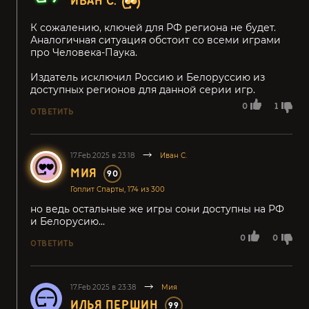
ИВАН С.
К сожалению, ключей для РФ региона не будет.
Аналогичная ситуация обстоит со всеми играми
про Человека-Паука.
Издатель исключил Россию и Белоруссию из
доступных регионов для данной серии игр.
0
1
ОТВЕТИТЬ
17.Feb.2025 в 23:18
Иван С.
МИЯ
90
Гоплит Спарты, 174 из 300
но ведь остальные же игры сони доступны на РФ
и Белорусию...
0
0
ОТВЕТИТЬ
17.Feb.2025 в 23:38
Мия
ИЛЬЯ ПЕРШИН
99