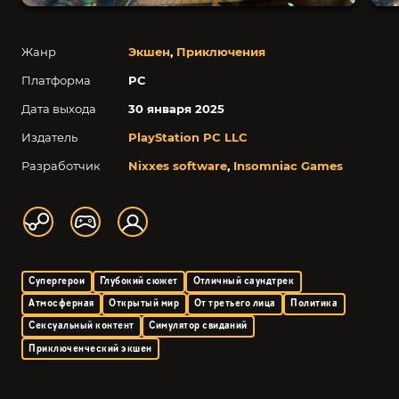
Жанр
Экшен
,
Приключения
Платформа
PC
Дата выхода
30 января 2025
Издатель
PlayStation PC LLC
Разработчик
Nixxes software
,
Insomniac Games
Супергерои
Глубокий сюжет
Отличный саундтрек
Атмосферная
Открытый мир
От третьего лица
Политика
Сексуальный контент
Симулятор свиданий
Приключенческий экшен