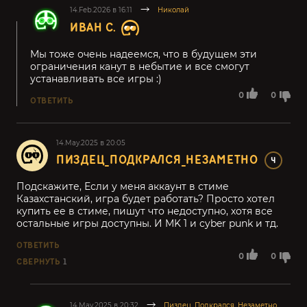
14.Feb.2026 в 16:11
Николай
ИВАН С.
Мы тоже очень надеемся, что в будущем эти
ограничения канут в небытие и все смогут
устанавливать все игры :)
0
0
ОТВЕТИТЬ
14.May.2025 в 20:05
ПИЗДЕЦ_ПОДКРАЛСЯ_НЕЗАМЕТНО
4
Подскажите, Если у меня аккаунт в стиме
Казахстанский, игра будет работать? Просто хотел
купить ее в стиме, пишут что недоступно, хотя все
остальные игры доступны. И MK 1 и cyber punk и тд.
ОТВЕТИТЬ
0
0
СВЕРНУТЬ
1
14.May.2025 в 20:32
Пиздец_Подкрался_Незаметно