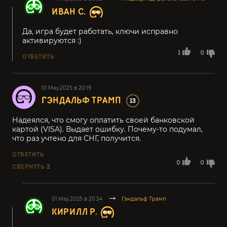
ИВАН С.
Да, игра будет работать, ключи исправно
активируются :)
1
0
ОТВЕТИТЬ
01.May.2025 в 20:19
ГЭНДАЛЬФ ТРАМП
13
Надеялся, что смогу оплатить своей банковской
картой (VISA). Выдает ошибку. Почему-то подумал,
что раз учтено для СНГ, получится.
ОТВЕТИТЬ
0
0
СВЕРНУТЬ
2
01.May.2025 в 20:34
Гэндальф Трамп
КИРИЛЛ Р.