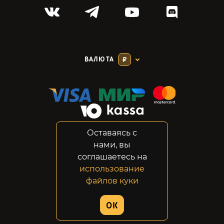
ВАЛЮТА
₽
Оставаясь с
Соглашение
нами, вы
Конфиденциальность
соглашаетесь на
Возвраты
использование
Правовая информация
файлов куки
© 2014-2026 GabeStore
OK
Дизайн сайта:
ADN Digital Studio