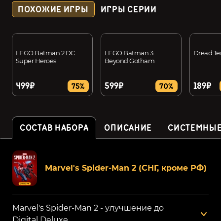
ПОХОЖИЕ ИГРЫ
ИГРЫ СЕРИИ
LEGO Batman 2 DC
LEGO Batman 3:
Dread T
Super Heroes
Beyond Gotham
499₽
599₽
189₽
75%
70%
СОСТАВ НАБОРА
ОПИСАНИЕ
СИСТЕМНЫЕ
Marvel's Spider-Man 2 (СНГ, кроме РФ)
Marvel's Spider-Man 2 - улучшение до
Digital Deluxe