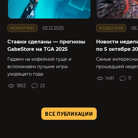
02.12.2025
06.
НЕФОРМАТ
ПОДБОРКИ
Ставки сделаны — прогнозы
Новости недели
GabeStore на TGA 2025
по 5 октября 202
Гадаем на кофейной гуще и
Самые интересны
вспоминаем лучшие игры
прошедшей недели
уходящего года
1491
11
1852
22
ВСЕ ПУБЛИКАЦИИ