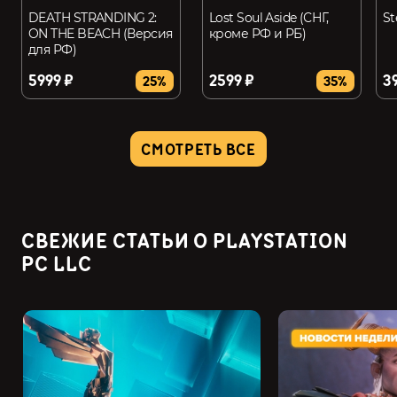
DEATH STRANDING 2:
Lost Soul Aside (СНГ,
St
ON THE BEACH (Версия
кроме РФ и РБ)
для РФ)
5999 ₽
2599 ₽
3
25%
35%
CМОТРЕТЬ ВСЕ
СВЕЖИЕ СТАТЬИ О PLAYSTATION
PC LLC