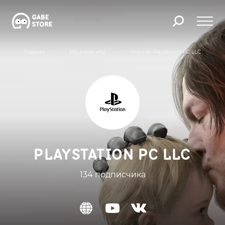
Главная
Издатели игр
Игры от PlayStation PC LLC
PLAYSTATION PC LLC
134 подписчика