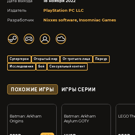
Дата выхода
18 ноября 2022
Издатель
PlayStation PC LLC
Разработчик
Nixxes software
,
Insomniac Games
Супергерои
Открытый мир
От третьего лица
Паркур
Исследования
Бой
Сексуальный контент
ПОХОЖИЕ ИГРЫ
ИГРЫ СЕРИИ
Batman: Arkham
Batman: Arkham
LEGO The
Origins
Asylum GOTY