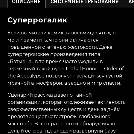
ОПИСАНИЕ
СИСТЕМНЫЕ ТРЕБОВАНИЯ
А
Суперрогалик
Если вы читали комиксы восьмидесятых, то
могли заметить, что они отличаются
повышенной степенью жестокости. Даже
супергеройские произведения типа
«Бэтмена» в то время часто уходили в
серьёзный такой нуар. Lethal Honor — Order of
the Apocalypse позволяет насладиться густой
мрачной атмосферой, а заодно и мир спасти.
Сценарий рассказывает о тайной
организации, которая отслеживает активность
сверхъестественных существ и день за днём
предотвращает катастрофы глобального
масштаба. В этот раз агенты обнаруживают
целый остров, где злодеи развернули базу.