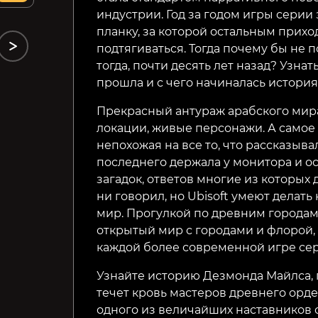
индустрии. Год за годом игры серии
планку, за которой остальным прих
подтягиваться. Тогда почему бы не 
тогда, почти десять лет назад? Узнат
прошла и с чего начиналась история
Прекрасный антураж арабского мир
локации, живые персонажи. А самое 
непохожая на все то, что рассказывал
последнего держала у монитора и о
загадок, ответов многие из которых д
ни говорил, но Ubisoft умеют делат
мир. Прогулкой по древним города
открытый мир с городами и флорой, 
каждой более современной игре сер
Узнайте историю Дезмонда Майлса, п
течет кровь мастеров древнего орде
одного из величайших наставников 