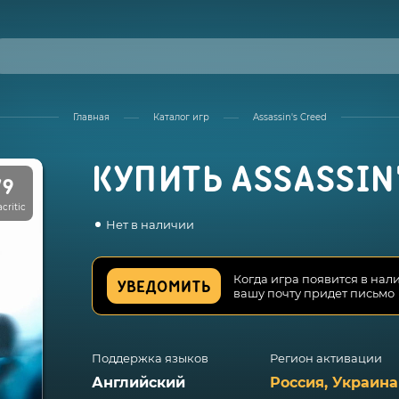
Главная
Каталог игр
Assassin's Creed
КУПИТЬ ASSASSIN
79
critic
Нет в наличии
Когда игра появится в нал
УВЕДОМИТЬ
вашу почту придет письмо
Поддержка языков
Регион активации
Английский
Россия, Украина