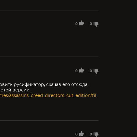
0
0
0
0
вить русификатор, скачав его отсюда,
 этой версии.
s/assassins_creed_directors_cut_edition/fil
0
0