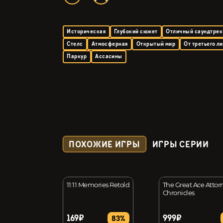
Историческая
Глубокий сюжет
Отличный саундтрек
Стелс
Атмосферная
Открытый мир
От третьего л
Паркур
Ассасины
ПОХОЖИЕ ИГРЫ
ИГРЫ СЕРИИ
ssion to Calvary
11:11 Memories Retold
The Great Ace Attor
Chronicles
169₽
999₽
50%
83%