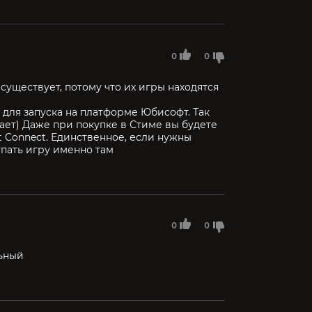
0
0
уществует, потому что их игры находятся
к для запуска на платформе Юбисофт. Так
ает) Даже при покупке в Стиме вы будете
t Connect. Единственное, если нужны
упать игру именно там
0
0
ьный