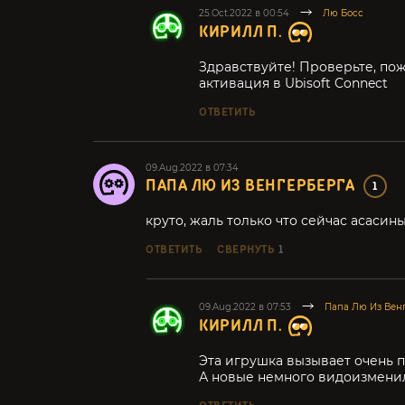
25.Oct.2022 в 00:54
Лю Босс
КИРИЛЛ П.
Здравствуйте! Проверьте, пож
активация в Ubisoft Connect
ОТВЕТИТЬ
09.Aug.2022 в 07:34
ПАПА ЛЮ ИЗ ВЕНГЕРБЕРГА
1
круто, жаль только что сейчас асасин
ОТВЕТИТЬ
СВЕРНУТЬ
1
09.Aug.2022 в 07:53
Папа Лю Из Вен
КИРИЛЛ П.
Эта игрушка вызывает очень 
А новые немного видоизменил