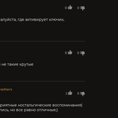
0
0
алуйста, где активирует ключик,
0
0
ы не такие крутые
герберга
1
0
приятные ностальгические воспоминания)
ись, но все равно отличные;)