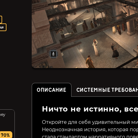
ица
ОПИСАНИЕ
СИСТЕМНЫЕ ТРЕБОВА
Ничто не истинно, вс
ney
Men of War: Condemned
Astrologaster
Heroes
Откройте для себя удивительный мир
Неоднозначная история, которая по
49₽
129₽
70%
87%
66%
стала стандартом нарративного по