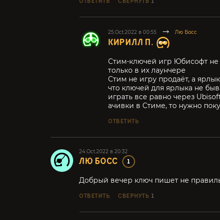
ОТВЕТИТЬ
СВЕРНУТЬ
1
25.Oct.2022 в 00:55
Лю Босс
КИРИЛЛ П.
Стим-ключей игр Юбисофт не с
только в их лаунчере
Стим не игру продаёт, а ярлы
что ключей для ярлыка не быв
играть все равно через Ubisof
ачивки в Стиме, то нужно пок
ОТВЕТИТЬ
24.Oct.2022 в 20:32
ЛЮ БОСС
1
Добрый вечер ключ пишет не правил
ОТВЕТИТЬ
СВЕРНУТЬ
1