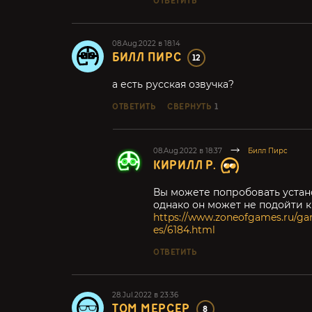
ОТВЕТИТЬ
08.Aug.2022 в 18:14
БИЛЛ ПИРС
12
а есть русская озвучка?
ОТВЕТИТЬ
СВЕРНУТЬ
1
08.Aug.2022 в 18:37
Билл Пирс
КИРИЛЛ Р.
Вы можете попробовать устано
однако он может не подойти к
https://www.zoneofgames.ru/game
es/6184.html
ОТВЕТИТЬ
28.Jul.2022 в 23:36
ТОМ МЕРСЕР
8