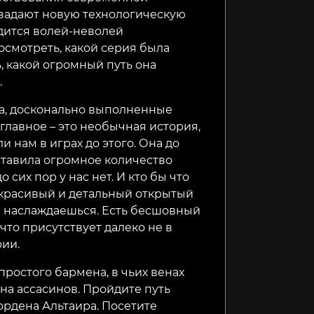
 задают новую технологическую
одится волей-неволей
посмотреть, какой серия была
ь, какой огромный путь она
.
а, досконально выполненные
главное – это необычная история,
и нам в играх до этого. Она до
ставила огромное количество
о сих пор у нас нет. И кто бы что
ь красивый и детальный открытый
м наслаждаешься. Есть бесшовный
что присутствует далеко не в
ии.
ростого бармена, в чьих венах
на ассасинов. Пройдите путь
ордена Альтаира. Посетите