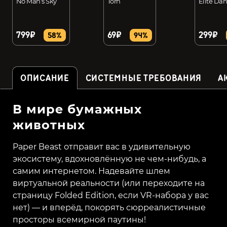
No Man's Sky
Torn
Elite Da
799₽
69₽
299₽
58%
94%
ОПИСАНИЕ
СИСТЕМНЫЕ ТРЕБОВАНИЯ
А
В мире бумажных
животных
Paper Beast отправит вас в удивительную
экосистему, вдохновлённую не чем-нибудь, а
самим интернетом. Надевайте шлем
виртуальной реальности (или переходите на
страницу Folded Edition, если VR-набора у вас
нет) — и вперёд, покорять сюрреалистичные
просторы всемирной паутины!