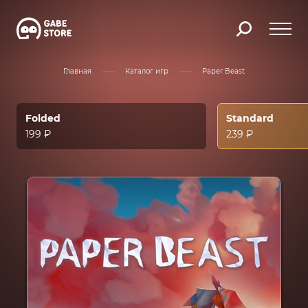
Главная
Каталог игр
Paper Beast
Folded
Standard
199 ₽
239 ₽