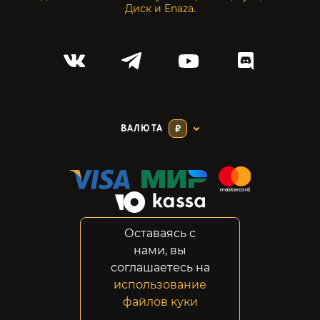
Диск и Enaza.
ВАЛЮТА
₽
Оставаясь с
Соглашение
нами, вы
Конфиденциальность
соглашаетесь на
Возвраты
использование
Правовая информация
файлов куки