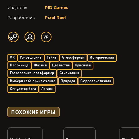
Издатель
PID Games
Разработчик
Pixel Reef
VR
Головоломка
Тайна
Атмосферная
Историческая
Песочница
Физика
Цветастая
Красивая
Головоломка-платформер
Стилизация
Выбери себе приключение
Природа
Сюрреалистичная
Симулятор бога
Логика
ПОХОЖИЕ ИГРЫ