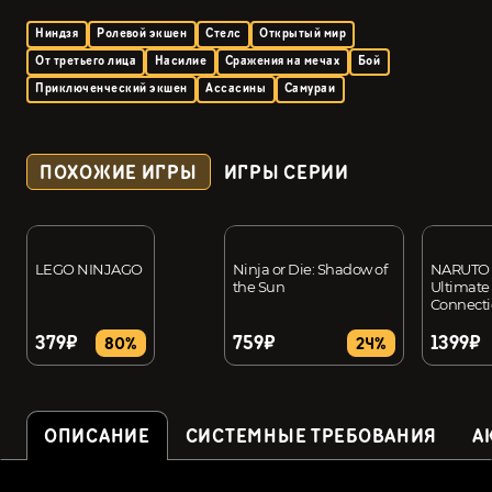
Ниндзя
Ролевой экшен
Стелс
Открытый мир
От третьего лица
Насилие
Сражения на мечах
Бой
Приключенческий экшен
Ассасины
Самураи
ПОХОЖИЕ ИГРЫ
ИГРЫ СЕРИИ
LEGO NINJAGO
Ninja or Die: Shadow of
NARUTO
the Sun
Ultimate
Connecti
379₽
759₽
1399₽
80%
24%
ОПИСАНИЕ
СИСТЕМНЫЕ ТРЕБОВАНИЯ
А