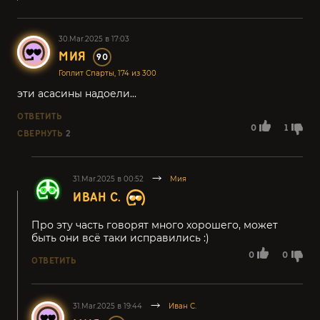
30.Mar.2025 в 17:03
МИЯ
90
Гоплит Спарты, 174 из 300
эти асасины надоели...
ОТВЕТИТЬ
0
1
СВЕРНУТЬ
2
31.Mar.2025 в 00:52
Мия
ИВАН С.
Про эту часть говорят много хорошего, может
быть они всё таки исправились :)
0
0
ОТВЕТИТЬ
31.Mar.2025 в 19:44
Иван С.