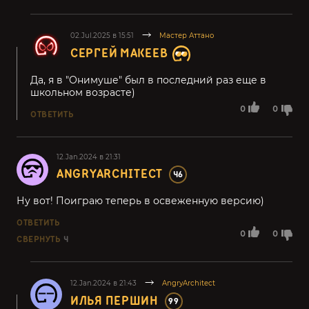
02.Jul.2025 в 15:51
Мастер Аттано
СЕРГЕЙ МАКЕЕВ
Да, я в "Онимуше" был в последний раз еще в
школьном возрасте)
0
0
ОТВЕТИТЬ
12.Jan.2024 в 21:31
ANGRYARCHITECT
46
Ну вот! Поиграю теперь в освеженную версию)
ОТВЕТИТЬ
0
0
СВЕРНУТЬ
4
12.Jan.2024 в 21:43
AngryArchitect
ИЛЬЯ ПЕРШИН
99