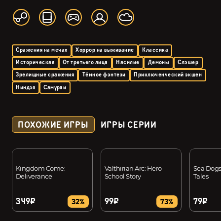
Сражения на мечах
Хоррор на выживание
Классика
Историческая
От третьего лица
Насилие
Демоны
Слэшер
Зрелищные сражения
Тёмное фэнтези
Приключенческий экшен
Ниндзя
Самураи
ПОХОЖИЕ ИГРЫ
ИГРЫ СЕРИИ
Kingdom Come:
Valthirian Arc: Hero
Sea Dogs
Deliverance
School Story
Tales
349₽
99₽
79₽
32%
73%