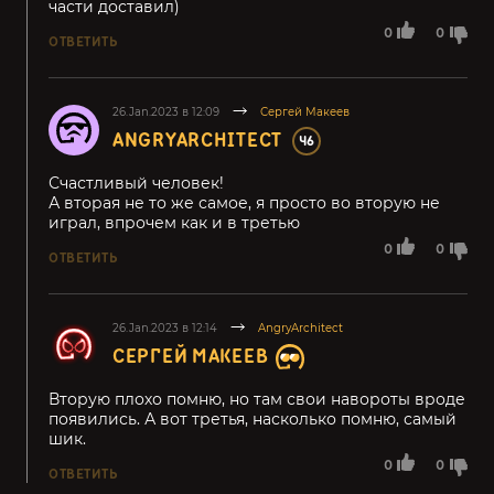
части доставил)
0
0
ОТВЕТИТЬ
26.Jan.2023 в 12:09
Сергей Макеев
ANGRYARCHITECT
46
Счастливый человек!
А вторая не то же самое, я просто во вторую не
играл, впрочем как и в третью
0
0
ОТВЕТИТЬ
26.Jan.2023 в 12:14
AngryArchitect
СЕРГЕЙ МАКЕЕВ
Вторую плохо помню, но там свои навороты вроде
появились. А вот третья, насколько помню, самый
шик.
0
0
ОТВЕТИТЬ