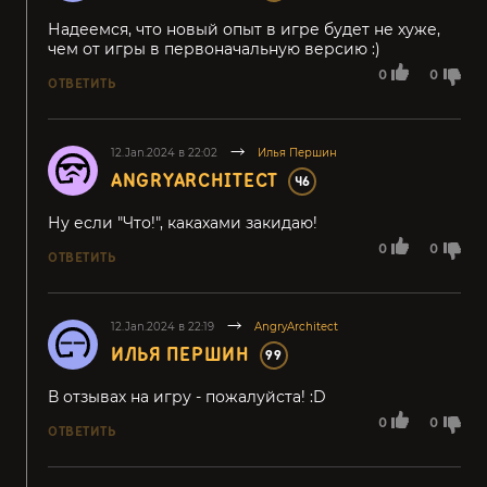
Надеемся, что новый опыт в игре будет не хуже,
чем от игры в первоначальную версию :)
0
0
ОТВЕТИТЬ
12.Jan.2024 в 22:02
Илья Першин
ANGRYARCHITECT
46
Ну если "Что!", какахами закидаю!
0
0
ОТВЕТИТЬ
12.Jan.2024 в 22:19
AngryArchitect
ИЛЬЯ ПЕРШИН
99
В отзывах на игру - пожалуйста! :D
0
0
ОТВЕТИТЬ