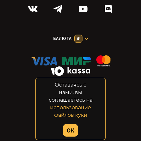
ВАЛЮТА
₽
Оставаясь с
Соглашение
нами, вы
Конфиденциальность
соглашаетесь на
Возвраты
использование
Правовая информация
файлов куки
© 2014-2026 GabeStore
OK
Дизайн сайта:
ADN Digital Studio