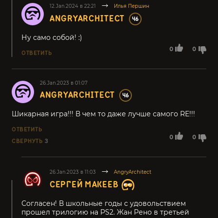
12.Jan.2024 в 22:21
Илья Першин
ANGRYARCHITECT
46
Ну само собой! :)
0
0
ОТВЕТИТЬ
26.Jan.2023 в 01:07
ANGRYARCHITECT
46
Шикарная игра!!! В чем то даже лучше самого RE!!!
ОТВЕТИТЬ
0
0
СВЕРНУТЬ
3
26.Jan.2023 в 11:03
AngryArchitect
СЕРГЕЙ МАКЕЕВ
Согласен! В школьные годы с удовольствием
прошел трилогию на PS2. Жан Рено в третьей