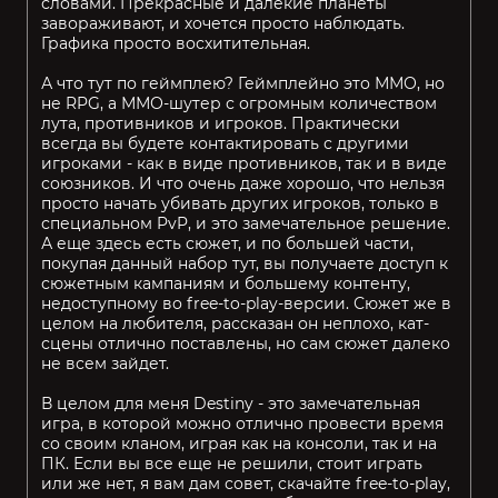
словами. Прекрасные и далекие планеты
завораживают, и хочется просто наблюдать.
Графика просто восхитительная.
А что тут по геймплею? Геймплейно это ММО, но
не RPG, а ММО-шутер с огромным количеством
лута, противников и игроков. Практически
всегда вы будете контактировать с другими
игроками - как в виде противников, так и в виде
союзников. И что очень даже хорошо, что нельзя
просто начать убивать других игроков, только в
специальном PvP, и это замечательное решение.
А еще здесь есть сюжет, и по большей части,
покупая данный набор тут, вы получаете доступ к
сюжетным кампаниям и большему контенту,
недоступному во free-to-play-версии. Сюжет же в
целом на любителя, рассказан он неплохо, кат-
сцены отлично поставлены, но сам сюжет далеко
не всем зайдет.
В целом для меня Destiny - это замечательная
игра, в которой можно отлично провести время
со своим кланом, играя как на консоли, так и на
ПК. Если вы все еще не решили, стоит играть
или же нет, я вам дам совет, скачайте free-to-play,