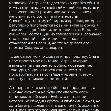
неплохой. У игры есть достаточно крепко сбитый
и местами напряженный геймплей, интересные
и агрессивные противники, которые, конечно, не
каноничны, но бои с ними интересны.
Способствует этому обширный арсенал, который
регулярно пополняется новыми типами оружия,
такими как дробовики, винтовки и т. д. В целом
геймплей, состоящий из головоломок и сложных
столкновений с противниками, вполне
стандартен для серии, но это не делает его
плохим. Скорее, он шикарен.
То же самое можно сказать и про графику. Она в
игре просто мое почтение! Игра шикарно
выглядит на ультра-настройках - освещение,
текстуры, модели персонажей, все это
проработано на высочайшем уровне. К этому
аспекту нет никаких претензий.
А теперь то, что мне крайне не понравилось, а
именно сюжет. Я не буду спойлерить его и
понимаю, что Resident Evil - это не та серия,
которой необходим крутой и глубокий сюжет, но
хотя бы игра должна быть каноничной, особенно
учитывая, что это восьмая часть серии, а не спин-