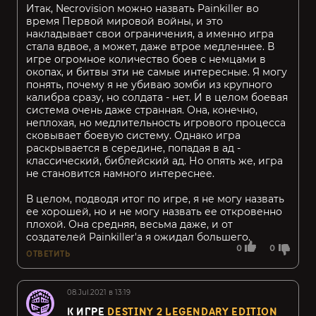
Итак, Necrovision можно назвать Painkiller во
время Первой мировой войны, и это
накладывает свои ограничения, а именно игра
стала вдвое, а может, даже втрое медленнее. В
игре огромное количество боев с немцами в
окопах, и битвы эти не самые интересные. Я могу
понять, почему я не убиваю зомби из крупного
калибра сразу, но солдата - нет. И в целом боевая
система очень даже странная. Она, конечно,
неплохая, но медлительность игрового процесса
сковывает боевую систему. Однако игра
раскрывается в середине, попадая в ад -
классический, библейский ад. Но опять же, игра
не становится намного интереснее.
В целом, подводя итог по игре, я не могу назвать
ее хорошей, но и не могу назвать ее откровенно
плохой. Она средняя, весьма даже, и от
создателей Painkiller'a я ожидал большего.
0
0
ОТВЕТИТЬ
08.Jul.2021 в 13:19
К ИГРЕ
DESTINY 2 LEGENDARY EDITION