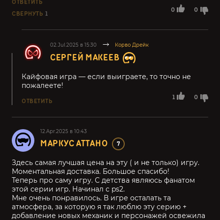
ОТВЕТИТЬ
0
0
СВЕРНУТЬ
1
02.Jul.2025 в 15:30
Корво Дрейк
СЕРГЕЙ МАКЕЕВ
Кайфовая игра — если выиграете, то точно не
пожалеете!
1
0
ОТВЕТИТЬ
12.Apr.2025 в 10:43
МАРКУС АТТАНО
7
Здесь самая лучшая цена на эту ( и не только) игру.
Моментальная доставка. Большое спасибо!
Теперь про саму игру. С детства являюсь фанатом
этой серии игр. Начинал с ps2.
Мне очень понравилось. В игре осталать та
атмосфера, за которую я так люблю эту серию +
добавление новых механик и персонажей освежила