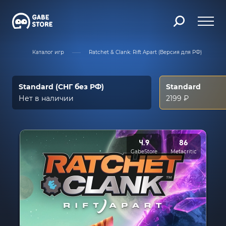
ная
Каталог игр
Ratchet & Clank: Rift Apart (Версия для РФ)
Standard (СНГ без РФ)
Standard
Нет в наличии
2199 ₽
4.9
86
GabeStore
Metacritic