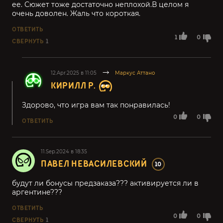
ее. Сюжет тоже достаточно неплохой.В целом я
очень доволен. Жаль что короткая.
ОТВЕТИТЬ
1
0
СВЕРНУТЬ
1
12.Apr.2025 в 11:05
Маркус Аттано
КИРИЛЛ Р.
Здорово, что игра вам так понравилась!
0
0
ОТВЕТИТЬ
11.Sep.2024 в 18:35
ПАВЕЛ НЕВАСИЛЕВСКИЙ
10
будут ли бонусы предзаказа??? активируется ли в
аргентине???
ОТВЕТИТЬ
0
0
СВЕРНУТЬ
1