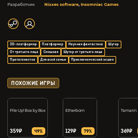
Разработчик
Nixxes software
,
Insomniac Games
3D-платформер
Платформер
Научная фантастика
Шутер
От третьего лица
Смешная
Шутер от третьего лица
Протагонистка
Для всей семьи
Приключенческий экшен
ПОХОЖИЕ ИГРЫ
Pile Up! Box by Box
Etherborn
Tamarin
359₽
129₽
369₽
49%
79%