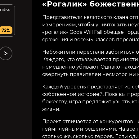
«Рогалик» божествен
nitive
Neptunia Virtual Stars
Damascus Gear
Operation Tokyo HD
Представители кельтского клана от
измерениям, чтобы уничтожить неу
199₽
1299₽
72%
73%
«рогалик» Gods Will Fall обещает о
сражения и восемь классов персона
Небожители перестали заботиться о 
Каждого, кто отказывается принести
немедленно убивают. Однако находи
свергнуть правителей несмотря ни н
Каждый уровень представляет из се
собственной историей. Пока вы про
божеству, игра предложит узнать, ка
жизни.
Проект отличается от конкурентов
геймплейными решениями. На всё пр
столько же, сколько героев. Если од