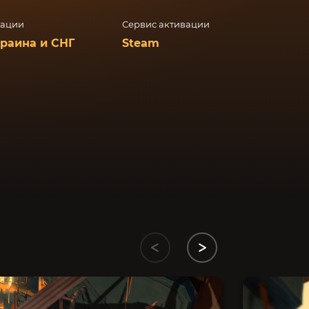
вации
Сервис активации
краина и СНГ
Steam