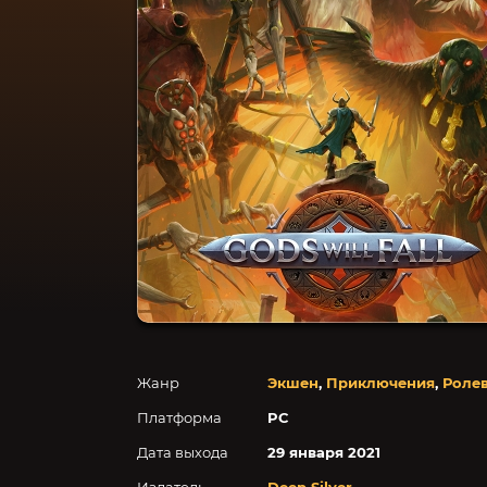
Жанр
Экшен
,
Приключения
,
Роле
Платформа
PC
Дата выхода
29 января 2021