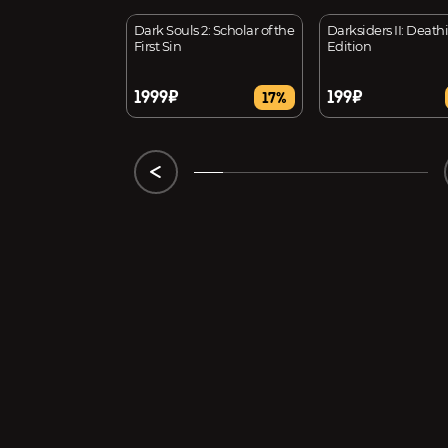
 First Guardian
Dark Souls 2: Scholar of the
Darksiders II: Deathi
First Sin
Edition
1999₽
199₽
17%