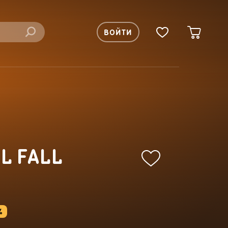
ВОЙТИ
L FALL
%