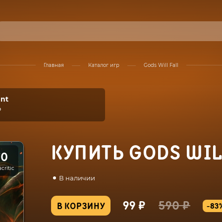
Главная
Каталог игр
Gods Will Fall
ant
₽
КУПИТЬ GODS WIL
70
critic
В наличии
99 ₽
590 ₽
В КОРЗИНУ
-83