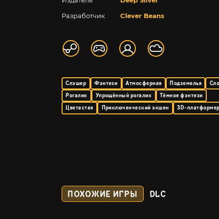
Издатель
Deep Silver
Разработчик
Clever Beans
Слэшер
Фэнтези
Атмосферная
Подземелья
Сл
Рогалик
Упрощённый рогалик
Тёмное фэнтези
Цветастая
Приключенческий экшен
3D-платформе
ПОХОЖИЕ ИГРЫ
DLC