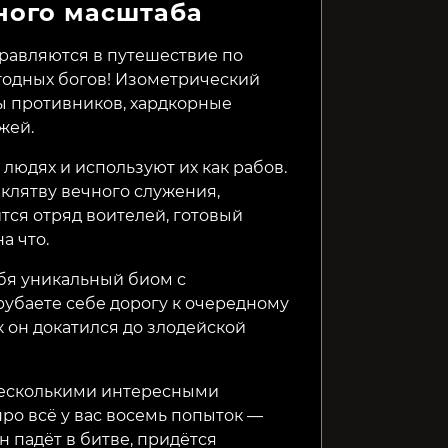
ного масштаба
Compass of the Destiny:
Nightmare: The Lunatic
Star Fire
Istanbul
правляются в путешествие по
годных богов! Изометрический
474₽
549₽
699₽
32%
11%
рды противников, хардкорные
жей.
людях и используют их как рабов.
 клятву вечного служения,
тся отряд воителей, готовый
а что.
бя уникальный биом с
рубаете себе дорогу к очередному
к он докатился до злодейской
 несколькими интересными
о всё у вас восемь попыток —
ин падёт в битве, придётся