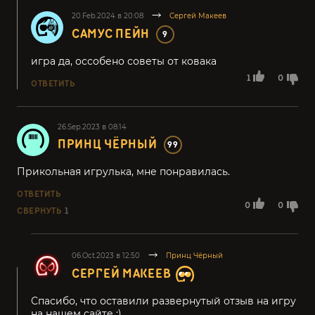
20.Feb.2024 в 20:08
Сергей Макеев
САМУС ПЕЙН
9
игра да, оссобено советы от ковака
1
0
ОТВЕТИТЬ
26.Sep.2023 в 08:14
ПРИНЦ ЧЁРНЫЙ
99
Прикольная игрулька, мне понравилась.
ОТВЕТИТЬ
0
0
СВЕРНУТЬ
1
06.Oct.2023 в 12:50
Принц Чёрный
СЕРГЕЙ МАКЕЕВ
Спасибо, что оставили развернутый отзыв на игру
на нашем сайте :)