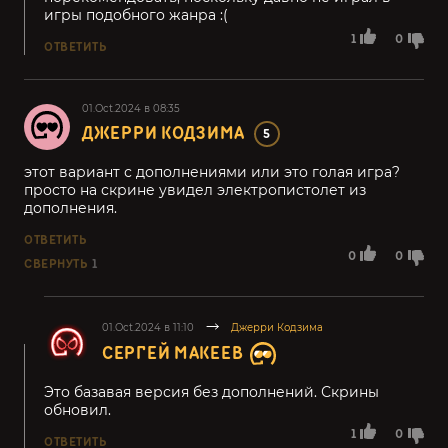
игры подобного жанра :(
1
0
ОТВЕТИТЬ
01.Oct.2024 в 08:35
ДЖЕРРИ КОДЗИМА
5
этот вариант с дополнениями или это голая игра?
просто на скрине увидел электропистолет из
дополнения.
ОТВЕТИТЬ
0
0
СВЕРНУТЬ
1
01.Oct.2024 в 11:10
Джерри Кодзима
СЕРГЕЙ МАКЕЕВ
Это базавая версия без дополнений. Скрины
обновил.
1
0
ОТВЕТИТЬ