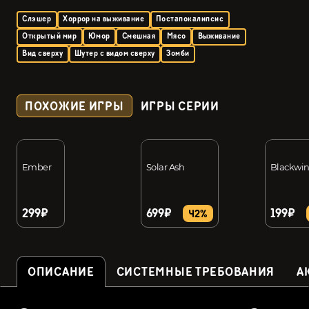
Слэшер
Хоррор на выживание
Постапокалипсис
Открытый мир
Юмор
Смешная
Мясо
Выживание
Вид сверху
Шутер с видом сверху
Зомби
ПОХОЖИЕ ИГРЫ
ИГРЫ СЕРИИ
Ember
Solar Ash
Blackwi
299₽
699₽
199₽
42%
ОПИСАНИЕ
СИСТЕМНЫЕ ТРЕБОВАНИЯ
А