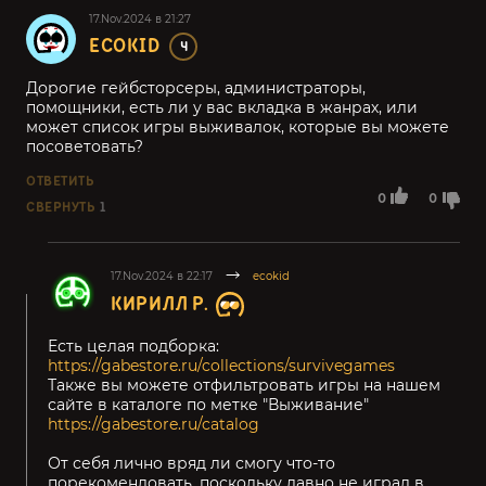
17.Nov.2024 в 21:27
ECOKID
4
Дорогие гейбсторсеры, администраторы,
помощники, есть ли у вас вкладка в жанрах, или
может список игры выживалок, которые вы можете
посоветовать?
ОТВЕТИТЬ
0
0
СВЕРНУТЬ
1
17.Nov.2024 в 22:17
ecokid
КИРИЛЛ Р.
Есть целая подборка:
https://gabestore.ru/collections/survivegames
Также вы можете отфильтровать игры на нашем
сайте в каталоге по метке "Выживание"
https://gabestore.ru/catalog
От себя лично вряд ли смогу что-то
порекомендовать, поскольку давно не играл в