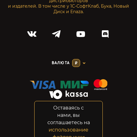
дистрибьюторов
и издателей. В том числе у 1С-СофтКлаб, Бука, Новый
Диск и Enaza.
ВАЛЮТА
₽
Оставаясь с
Соглашение
нами, вы
Конфиденциальность
соглашаетесь на
Возвраты
использование
Правовая информация