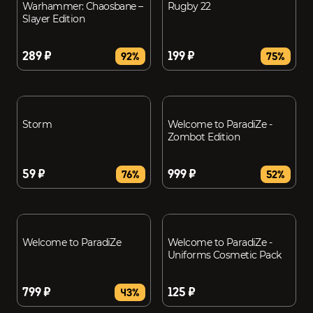
Warhammer: Chaosbane –
Rugby 22
Slayer Edition
289 ₽
199 ₽
92%
75%
Storm
Welcome to ParadiZe -
Zombot Edition
59 ₽
999 ₽
76%
52%
Welcome to ParadiZe
Welcome to ParadiZe -
Uniforms Cosmetic Pack
799 ₽
125 ₽
43%