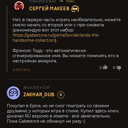
12.Nov.2021 в 16:42
Folko
СЕРГЕЙ МАКЕЕВ
Нет, в первую часть играть необязательно, можете
смело начать со второй или с пре-сиквела
(рекомендую вот этот набор:
https://gabestore.ru/game/borderlands-the-
handsome-collection
).
Фрэнсис Тодд - это автоматически
сгенерированное имя. Вы можете поменять его в
настройках аккаунта.
0
0
ОТВЕТИТЬ
28.Jul.2021 в 12:07
ZAKHAR_DUB
3
Покупал в Epice, но не смог поиграть со своими
друзьями, у которых игра в стиме. Купил здесь ключ,
докачал RU версию в steame - всё замечательно.
Пока Gabestore не обманул ни разу :)