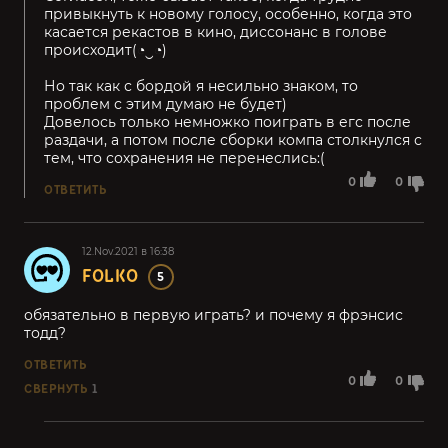
привыкнуть к новому голосу, особенно, когда это
касается рекастов в кино, диссонанс в голове
происходит(◔‿◔)
Но так как с бордой я несильно знаком, то
проблем с этим думаю не будет)
Довелось только немножко поиграть в егс после
раздачи, а потом после сборки компа столкнулся с
тем, что сохранения не перенеслись:(
0
0
ОТВЕТИТЬ
12.Nov.2021 в 16:38
FOLKO
5
обязательно в первую играть? и почему я фрэнсис
тодд?
ОТВЕТИТЬ
0
0
СВЕРНУТЬ
1