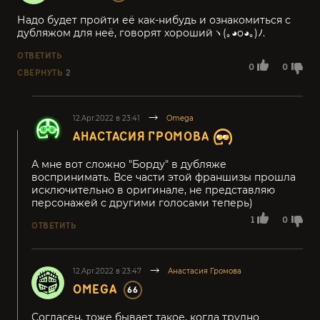
Надо будет пройти её как-нибудь и ознакомиться с
дубляжом для неё, говорят хорошийヽ(｡◕o◕｡)ﾉ.
ОТВЕТИТЬ
0
0
СВЕРНУТЬ
2
12.Apr.2022 в 23:41
Omega
АНАСТАСИЯ ГРОМОВА
А мне вот сложно "Борду" в дубляже
воспринимать. Все части этой франшизы прошла
исключительно в оригинале, не представляю
персонажей с другими голосами теперь)
1
0
ОТВЕТИТЬ
12.Apr.2022 в 23:47
Анастасия Громова
OMEGA
66
Согласен, тоже бывает такое, когда трудно