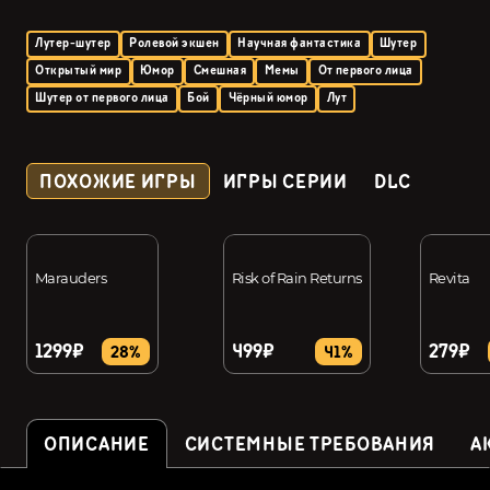
Лутер-шутер
Ролевой экшен
Научная фантастика
Шутер
Открытый мир
Юмор
Смешная
Мемы
От первого лица
Шутер от первого лица
Бой
Чёрный юмор
Лут
ПОХОЖИЕ ИГРЫ
ИГРЫ СЕРИИ
DLC
Marauders
Risk of Rain Returns
Revita
1299₽
499₽
279₽
28%
41%
ОПИСАНИЕ
СИСТЕМНЫЕ ТРЕБОВАНИЯ
А