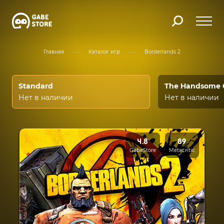
Главная
Каталог игр
Borderlands 2
Standard
The Handsome C
Нет в наличии
Нет в наличии
4.8
89
GabeStore
Metacritic