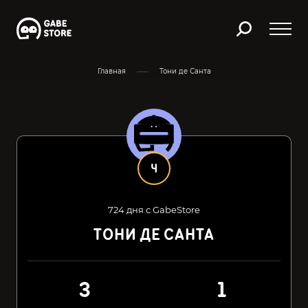
Главная
Тони де Санта
4
724 дня с GabeStore
ТОНИ ДЕ САНТА
3
1