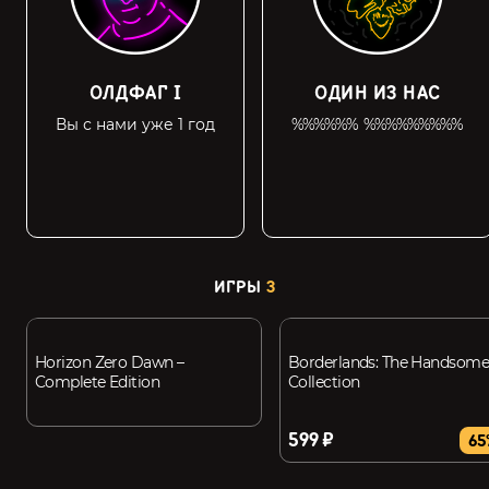
ОЛДФАГ I
ОДИН ИЗ НАС
Вы с нами уже 1 год
%%%%%% %%%%%%%%%
ИГРЫ
3
Horizon Zero Dawn –
Borderlands: The Handsom
Complete Edition
Collection
599 ₽
65