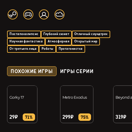
Постапокалипсис
Глубокий сюжет
Отличный саундтрек
Научная фантастика
Атмосферная
Открытый мир
От третьего лица
Роботы
Протагонистка
ПОХОЖИЕ ИГРЫ
ИГРЫ СЕРИИ
Gorky 17
Metro Exodus
Beyond a
29₽
299₽
319₽
71%
75%