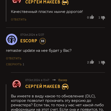
СЕРГЕЙ МАКЕЕВ
Качественный пластик нынче дорогой!
0
1
ОТВЕТИТЬ
07.Oct.2024 в 12:37
ESCORP
33
remaster update на нее будет у Вас?
ОТВЕТИТЬ
2
1
СВЕРНУТЬ
1
07.Oct.2024 в 13:47
Escorp
СЕРГЕЙ МАКЕЕВ
Вы имеете в виду какое-то обновление (DLC),
которое позволит прокачать эту версию до
ремастера? Если так, то пока у нас нет какой-либо
информации на этот счет. Если она и появится, то,