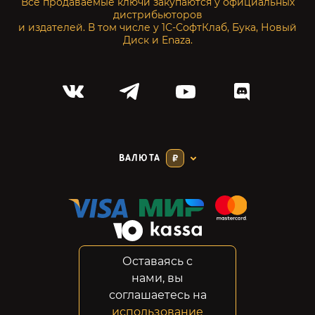
Все продаваемые ключи закупаются у официальных
дистрибьюторов
и издателей. В том числе у 1С-СофтКлаб, Бука, Новый
Диск и Enaza.
ВАЛЮТА
₽
Оставаясь с
Соглашение
нами, вы
Конфиденциальность
соглашаетесь на
Возвраты
использование
Правовая информация