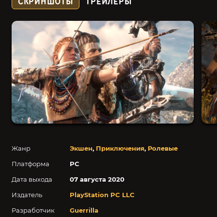
СКРИНШОТЫ
ТРЕЙЛЕРЫ
Жанр
Экшен
,
Приключения
,
Ролевые
Платформа
PC
Дата выхода
07 августа 2020
Издатель
PlayStation PC LLC
Разработчик
Guerrilla