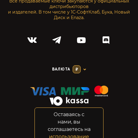
Все продаваемые ключи закупаются у официальных
дистрибьюторов
и издателей. В том числе у 1С-СофтКлаб, Бука, Новый
Диск и Enaza.
ВАЛЮТА
₽
Оставаясь с
Соглашение
нами, вы
Конфиденциальность
соглашаетесь на
Возвраты
использование
Правовая информация