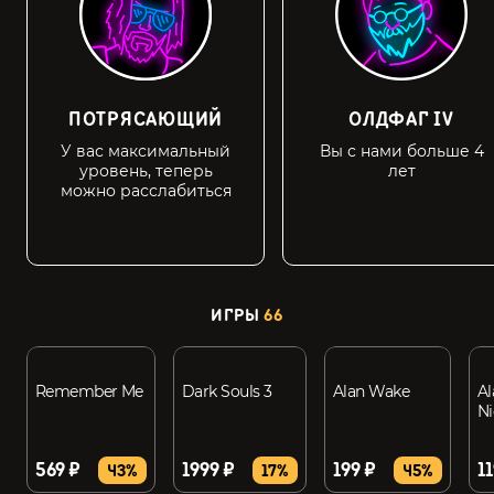
ПОТРЯСАЮЩИЙ
ОЛДФАГ IV
У вас максимальный
Вы с нами больше 4
уровень, теперь
лет
можно расслабиться
ИГРЫ
66
Remember Me
Dark Souls 3
Alan Wake
Al
N
569 ₽
1999 ₽
199 ₽
11
43%
17%
45%