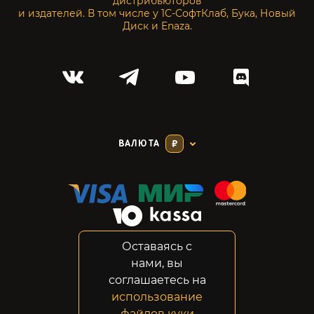
дистрибьюторов
и издателей. В том числе у 1С-СофтКлаб, Бука, Новый
Диск и Enaza.
ВАЛЮТА
₽
Оставаясь с
Соглашение
нами, вы
Конфиденциальность
соглашаетесь на
Возвраты
использование
Правовая информация
файлов куки