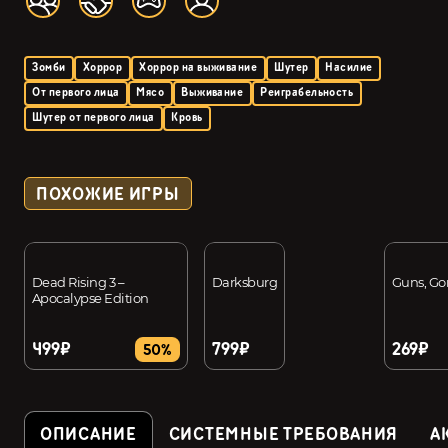
Зомби
Хоррор
Хоррор на выживание
Шутер
Насилие
От первого лица
Мясо
Выживание
Реиграбельность
Шутер от первого лица
Кровь
ПОХОЖИЕ ИГРЫ
Dead Rising 3 –
Darksburg
Guns, Gor
Apocalypse Edition
499₽
799₽
269₽
50%
ОПИСАНИЕ
СИСТЕМНЫЕ ТРЕБОВАНИЯ
А