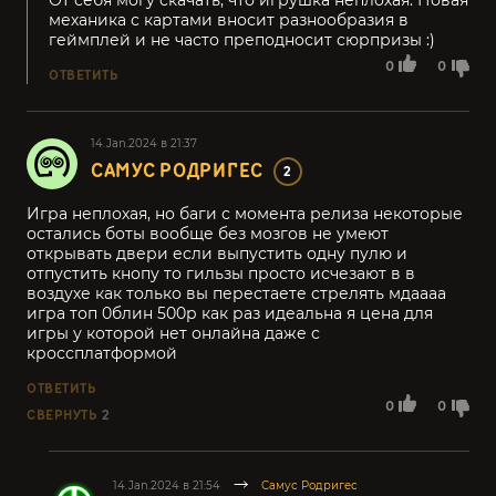
От себя могу скачать, что игрушка неплохая. Новая
механика с картами вносит разнообразия в
геймплей и не часто преподносит сюрпризы :)
0
0
ОТВЕТИТЬ
14.Jan.2024 в 21:37
САМУС РОДРИГЕС
2
Игра неплохая, но баги с момента релиза некоторые
остались боты вообще без мозгов не умеют
открывать двери если выпустить одну пулю и
отпустить кнопу то гильзы просто исчезают в в
воздухе как только вы перестаете стрелять мдаааа
игра топ 0блин 500р как раз идеальна я цена для
игры у которой нет онлайна даже с
кроссплатформой
ОТВЕТИТЬ
0
0
СВЕРНУТЬ
2
14.Jan.2024 в 21:54
Самус Родригес