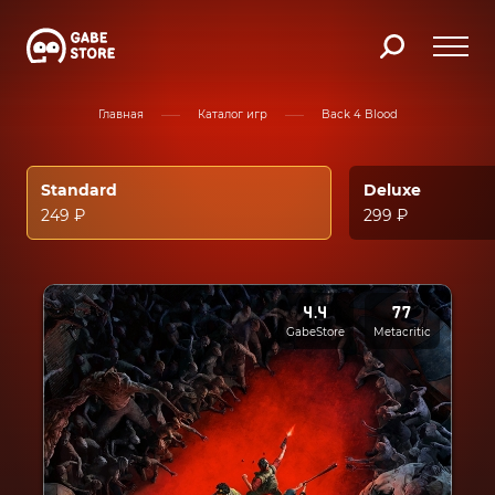
Главная
Каталог игр
Back 4 Blood
Standard
Deluxe
249 ₽
299 ₽
4.4
77
GabeStore
Metacritic