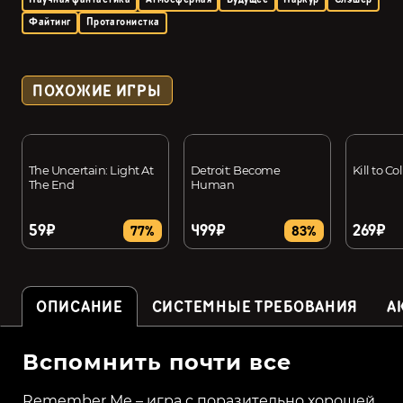
Файтинг
Протагонистка
ПОХОЖИЕ ИГРЫ
The Uncertain: Light At
Detroit: Become
Kill to Co
The End
Human
59₽
499₽
269₽
77%
83%
ОПИСАНИЕ
СИСТЕМНЫЕ ТРЕБОВАНИЯ
А
Вспомнить почти все
Remember Me – игра с поразительно хорошей