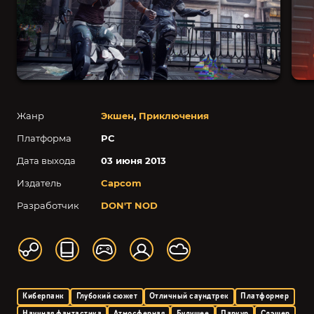
Жанр
Экшен
,
Приключения
Платформа
PC
Дата выхода
03 июня 2013
Издатель
Capcom
Разработчик
DON'T NOD
Киберпанк
Глубокий сюжет
Отличный саундтрек
Платформер
Научная фантастика
Атмосферная
Будущее
Паркур
Слэшер