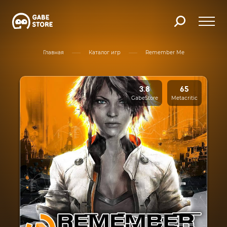
Главная
Каталог игр
Remember Me
3.8
65
GabeStore
Metacritic