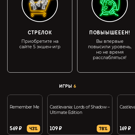
СТРЕЛОК
ПОВЫЫШЕЕЕН!
Приобретите на
Вы впервые
сайте 5 экшен-игр
повысили уровень,
но не время
расслабляться!
ИГРЫ
6
Remember Me
Castlevania: Lords of Shadow –
Castlev
Ultimate Edition
569 ₽
109 ₽
169 ₽
43%
78%