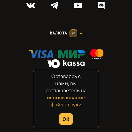
ВАЛЮТА
₽
Оставаясь с
Соглашение
нами, вы
Конфиденциальность
соглашаетесь на
Возвраты
использование
Правовая информация
файлов куки
© 2014-2026 GabeStore
OK
Дизайн сайта:
ADN Digital Studio