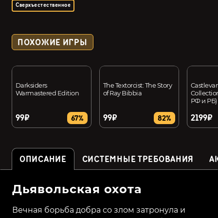
Сверхъестественное
ПОХОЖИЕ ИГРЫ
Darksiders
The Textorcist: The Story
Castleva
Warmastered Edition
of Ray Bibbia
Collectio
РФ и РБ)
99₽
99₽
2199₽
67%
82%
ОПИСАНИЕ
СИСТЕМНЫЕ ТРЕБОВАНИЯ
А
Дьявольская охота
Вечная борьба добра со злом затронула и