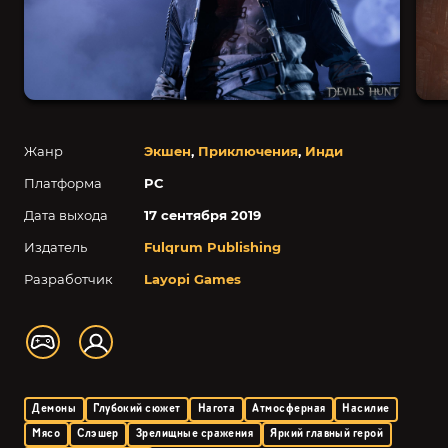
Жанр
Экшен
,
Приключения
,
Инди
Платформа
PC
Дата выхода
17 сентября 2019
Издатель
Fulqrum Publishing
Разработчик
Layopi Games
Демоны
Глубокий сюжет
Нагота
Атмосферная
Насилие
Мясо
Слэшер
Зрелищные сражения
Яркий главный герой