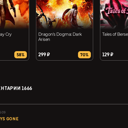
ay Cry
Dragon's Dogma: Dark
Tales of Berse
Arisen
299 ₽
129 ₽
58%
70%
ЕНТАРИИ
1666
5:09
YS GONE