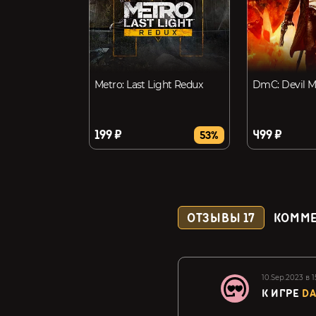
Metro: Last Light Redux
DmC: Devil M
199 ₽
499 ₽
53%
ОТЗЫВЫ
17
КОММ
10.Sep.2023 в 1
К ИГРЕ
DA