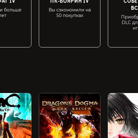
АГ IV
ПК-БОЯРИН IV
СОБЕ
ВС
ми больше
Вы сэкономили на
лет
50 покупках
Приобр
DLC дл
и