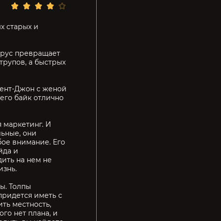
х старых и
ирус превращает
трупов, а быстрых
Сент-Джон с женой
его байк отлично
 маркетинг. И
льные, они
ое внимание. Его
йда и
дить на нем не
изнь.
ы. Толпы
придется иметь с
ить местность,
ого нет плана, и