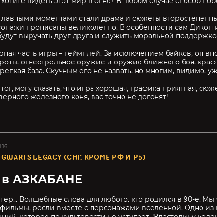
 хотите видеть этот мир в огне? В любом случае способ поб
главными моментами стали драма и сюжеты второстепенны
онажи прописаны великолепно. В особенности сам Дикон и
будут выручать друг друга и служить моральной поддержко
рная часть игры – геймплей. За исключением байков, он вп
ороты, огнестрельное оружие и оружие ближнего боя, крафт
репкая база. Скучным его не назвать, но многим, видимо, уж
тог, могу сказать, что игра хорошая, графика приятная, сю
верного железного коня, вас точно не догонят!
1:16
GWARTS LEGACY (СНГ, КРОМЕ РФ И РБ)
т в АЗКАБАНЕ
тер... Волшебные слова для любого, кто родился в 90-е. Мы 
фильмы, росли вместе с персонажами вселенной. Одно из
ний, которое по культовости не уступает "Властелину колец