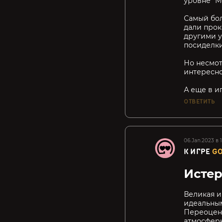
уровне "М
Самый бол
дали прок
другими у
посиделки 
Но несмот
интересно
А еще в и
ОТВЕТИТЬ
06.Jan.2023 в 1
К ИГРЕ
GO
Истер
Великая и
идеальным
Переоцени
атмосферы