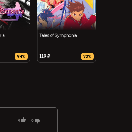
ria
Tales of Symphonia
119 ₽
94%
72%
4
0