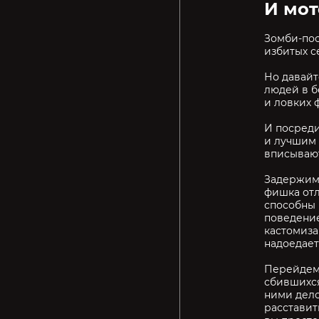
И мот
Зомби-пос
избитых с
Но давайт
людей в б
и ловких 
И посреди
и лучшим 
вписывают
Задержимс
фишка отл
способны 
поведение
кастомиза
надоедает
Перейдем 
сбившихся
ними дело
расставить