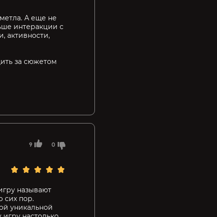
метла. А еще не
льше интеракции с
, активности,
дить за сюжетом
9
0
 игру называют
 сих пор.
той уникальной
 игру настолько