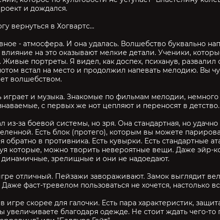
роект и дождался.
гу вернуться в Хогвартс...
вное - атмосфера. И она удалась. Волшебство буквально нап
влияние на это оказывают мелкие детали. Ученики, которы
. Живые портреты. Я видел, как доспех, психанув, развали
 потом встал на место и продолжил напевать мелодию. Вы чу
ет волшебством.
 играет и музыка. Знакомые по фильмам мелодии, немного
знаваемые, с первых же нот цепляют и переносят в детство.
 из-за боевой системы, но зря. Она стандартная, но удачно
еленной. Есть блок (протего), которым вы можете парирова
я обратно в противника. Есть кувырки. Есть стандартные ат
я которые, можно творить невероятные вещи. Даже эйр-ко
динамичные, зрелищные и они не надоедают.
игре отличный. Пейзажи завораживают. Замок выглядит вел
. Даже фаст-тревелом пользоваться не хочется, настолько вс
 в игре скорее для галочки. Есть пара характеристик, защит
ы увеличиваете благодаря одежде. Не стоит ждать чего-то 