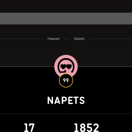
Главная
Napets
99
NAPETS
17
1852