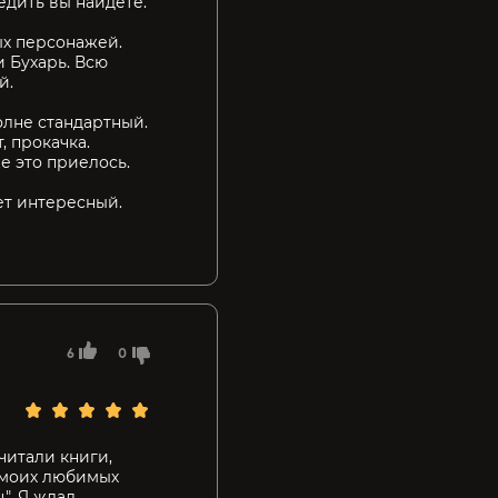
едить вы найдете.
х персонажей.
 Бухарь. Всю
й.
олне стандартный.
, прокачка.
е это приелось.
жет интересный.
6
0
читали книги,
 моих любимых
". Я ждал