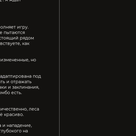
олняет игру.
е пытаются
л стоящий рядом
вствуете, как
 измененные, но
 адаптирована под
ть и отражать
аки и заклинания,
мбо есть.
ичественно, леса
ё красиво.
а и нападение,
глубокого на