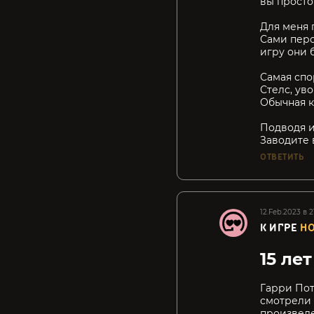
вы просто
Для меня 
Сами перс
игру они 
Самая спо
Стелс, ув
Обычная к
Подводя и
Заводите 
ОТВЕТИТЬ
12.Feb.2023 в 2
К ИГРЕ
HO
15 ле
Гарри Пот
смотрели 
произведе