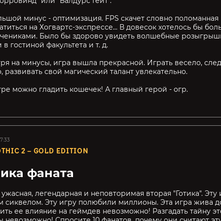
орровинд" или "Балдурс Гейт".
ьшой минус - оптимизация. FPS скачет словно поломанная 
атиться на Хогвартс-экспрессе... В довесок хотелось бы бо
чениками. Было бы здорово увидеть волшебные розыгрыши
в гостиной факультета и т. д.
ря на минусы, игра вышла прекрасной. Играть весело, сле
, развивать свой магический талант увлекательно.
гре можно гладить кошечек! А главный герой - огр.
7:33
THIC 2 – GOLD EDITION
ика фаната
 ужасная, легендарная и неповторимая вторая "Готика". Эту
 сиквелом. Эту игру полюбили миллионы. Эта игра жива до
ть ее влияние на геймдев невозможно! Разгадать тайну э
 невозможно! Спросите 10 фанатов, почему они считают эту