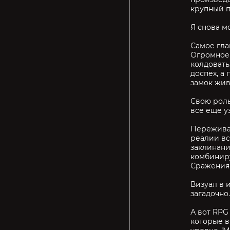
крупный п
Я снова мо
Самое гла
Огромное 
колдовать
доспех, а
замок жив
Свою роль
все еще у
Переживал
реалии вс
заклинани
комбиниру
Сражения 
Визуал в 
загадочно
А вот RPG
которые в