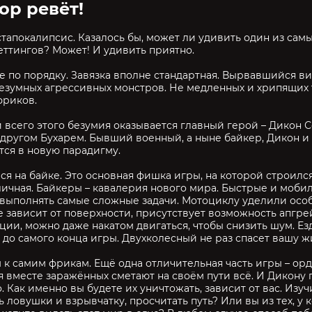
ор ревёт!
тапокалипсис. Казалось бы, может ли удивить один из самы
еттингов? Может! И удивить приятно.
е по порядку. Завязка вполне стандартная. Вырвавшийся в
езумных агрессивных монстров. Не медленных и хрипящих 
фриков.
 всего этого безумия оказывается главный герой – Дикон 
другом Бухарем. Бывший военный, а ныне байкер, Дикон и 
ся в новую парадигму.
я на байке. Это основная фишка игры, на которой строился
ичная. Байкеры – кавалерия нового мира. Быстрые и моби
выполнять самые сложные задачи. Мотоциклу уделили особ
 зависит от поверхности, присутствует возможность апгре
ции, можно даже накатом двигаться, чтобы снизить шум. Ез
 до самого конца игры. Двухколесный не раз спасет вашу ж
к самим фрикам. Ещё одна отличительная часть игры – орд
 вместе заражённых сметают на своём пути всё. И Дикону 
. Как именно вы будете их уничтожать, зависит от вас. Изуч
 ловушки и взрывчатку, просчитать путь? Или вы из тех, у к