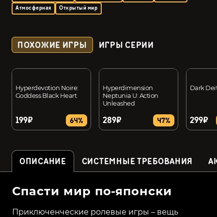
Атмосферная
Открытый мир
ПОХОЖИЕ ИГРЫ
ИГРЫ СЕРИИ
Hyperdevotion Noire:
Hyperdimension
Dark Dei
Goddess Black Heart
Neptunia U: Action
Unleashed
199₽
289₽
299₽
64%
47%
ОПИСАНИЕ
СИСТЕМНЫЕ ТРЕБОВАНИЯ
А
Спасти мир по-японски
Приключенческие ролевые игры – вещь