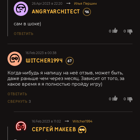
26.Apr.2023 в 22:20
Илья Першин
ANGRYARCHITECT
46
сам в шоке)
0
0
ОТВЕТИТЬ
16.Feb.2023 в 00:38
WITCHER1994
67
Когда-нибудь я напишу на неё отзыв, может быть,
даже раньше чем через месяц. Зависит от того, за
какое время я я полностью пройду игру)
ОТВЕТИТЬ
0
0
СВЕРНУТЬ
3
16.Feb.2023 в 11:02
Witcher1994
СЕРГЕЙ МАКЕЕВ