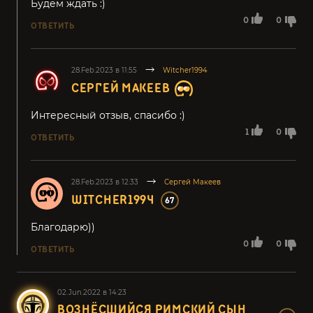
Будем ждать :)
0
0
ОТВЕТИТЬ
28.Feb.2023 в 11:55
Witcher1994
СЕРГЕЙ МАКЕЕВ
Интересный отзыв, спасибо :)
1
0
ОТВЕТИТЬ
28.Feb.2023 в 12:33
Сергей Макеев
WITCHER1994
67
Благодарю))
0
0
ОТВЕТИТЬ
02.Jun.2022 в 14:23
ВОЗНЁСШИЙСЯ РИМСКИЙ СЫН