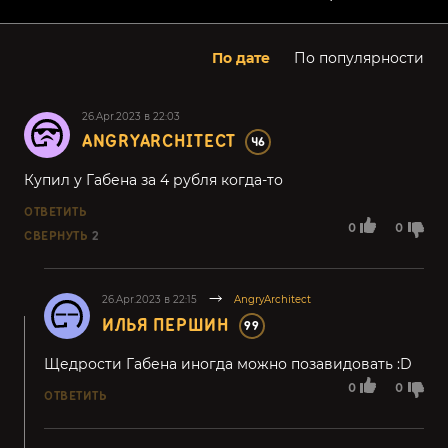
По дате
По популярности
26.Apr.2023 в 22:03
ANGRYARCHITECT
46
Купил у Габена за 4 рубля когда-то
ОТВЕТИТЬ
0
0
СВЕРНУТЬ
2
26.Apr.2023 в 22:15
AngryArchitect
ИЛЬЯ ПЕРШИН
99
Щедрости Габена иногда можно позавидовать :D
0
0
ОТВЕТИТЬ