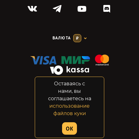
ВАЛЮТА
₽
Оставаясь с
Соглашение
нами, вы
Конфиденциальность
соглашаетесь на
Возвраты
использование
Правовая информация
файлов куки
© 2014-2026 GabeStore
OK
Дизайн сайта:
ADN Digital Studio