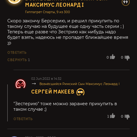
99
МАКСИМУС ЛЕОНАРД I
Гиппагрет Спарты, 9 из 300
Скоро закончу Берсерию, и решил прикупить по
такому случаю на будущее еще одну часть серии ; )
Теперь еще разве что Зестрию как нибудь надо
будет взять, надеюсь не пропадет ближайшее время
;p
ОТВЕТИТЬ
0
0
СВЕРНУТЬ
1
02.Jun.2022 в 14:32
Вознёсшийся Римский Сын Максимус Леонард I
СЕРГЕЙ МАКЕЕВ
"Зестерию" тоже можно заранее прикупить в
таком случае ;)
1
0
ОТВЕТИТЬ