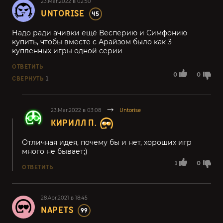
23.Mar.2022 в 02:50
UNTORISE
45
Надо ради ачивки ещё Весперию и Симфонию
купить, чтобы вместе с Арайзом было как 3
купленных игры одной серии
ОТВЕТИТЬ
0
0
СВЕРНУТЬ
1
23.Mar.2022 в 03:08
Untorise
КИРИЛЛ П.
Отличная идея, почему бы и нет, хороших игр
много не бывает;)
1
0
ОТВЕТИТЬ
28.Apr.2021 в 18:45
NAPETS
99