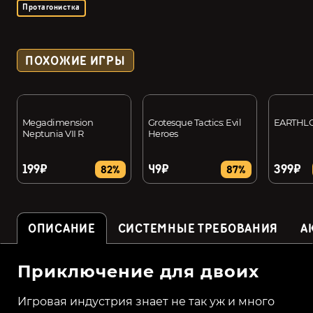
Протагонистка
ПОХОЖИЕ ИГРЫ
Megadimension
Grotesque Tactics: Evil
EARTHL
Neptunia VII R
Heroes
199₽
49₽
399₽
82%
87%
ОПИСАНИЕ
СИСТЕМНЫЕ ТРЕБОВАНИЯ
А
Приключение для двоих
Игровая индустрия знает не так уж и много