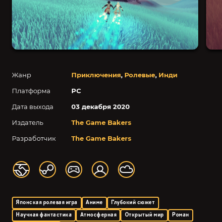
Жанр
Приключения
,
Ролевые
,
Инди
Платформа
PC
Дата выхода
03 декабря 2020
Издатель
The Game Bakers
Разработчик
The Game Bakers
Японская ролевая игра
Аниме
Глубокий сюжет
Научная фантастика
Атмосферная
Открытый мир
Роман