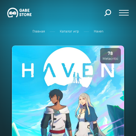
Главная
Каталог игр
Haven
78
Metacritic