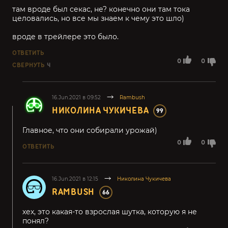
там вроде был секас, не? конечно они там тока
целовались, но все мы знаем к чему это шло)
вроде в трейлере это было.
ОТВЕТИТЬ
0
0
СВЕРНУТЬ
4
16.Jun.2021 в 09:52
Rambush
НИКОЛИНА ЧУКИЧЕВА
99
Главное, что они собирали урожай)
0
0
ОТВЕТИТЬ
16.Jun.2021 в 12:15
Николина Чукичева
RAMBUSH
66
хех, это какая-то взрослая шутка, которую я не
понял?