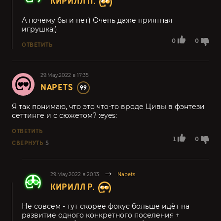
КИРИЛЛ П.
А почему бы и нет) Очень даже приятная
игрушка;)
0
0
ОТВЕТИТЬ
29.May.2022 в 17:35
NAPETS
99
Я так понимаю, что это что-то вроде Цивы в фэнтези
сеттинге и с сюжетом? :eyes:
ОТВЕТИТЬ
1
0
СВЕРНУТЬ
5
29.May.2022 в 20:13
Napets
КИРИЛЛ Р.
Не совсем - тут скорее фокус больше идёт на
развитие одного конкретного поселения +