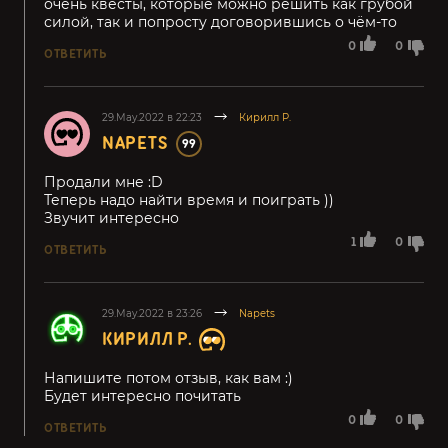
очень квесты, которые можно решить как грубой
силой, так и попросту договорившись о чём-то
0
0
ОТВЕТИТЬ
29.May.2022 в 22:23
Кирилл Р.
NAPETS
99
Продали мне :D
Теперь надо найти время и поиграть ))
Звучит интересно
1
0
ОТВЕТИТЬ
29.May.2022 в 23:26
Napets
КИРИЛЛ Р.
Напишите потом отзыв, как вам :)
Будет интересно почитать
0
0
ОТВЕТИТЬ