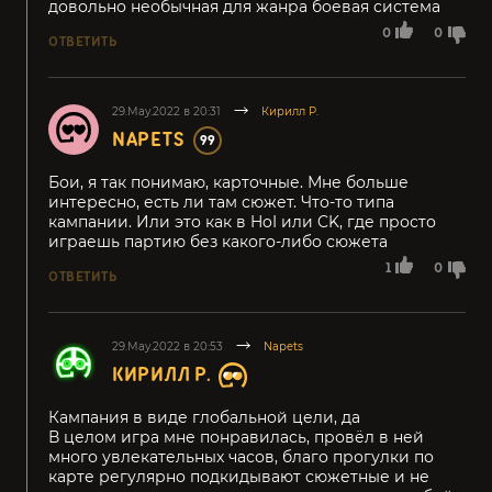
довольно необычная для жанра боевая система
0
0
ОТВЕТИТЬ
29.May.2022 в 20:31
Кирилл Р.
NAPETS
99
Бои, я так понимаю, карточные. Мне больше
интересно, есть ли там сюжет. Что-то типа
кампании. Или это как в HoI или CK, где просто
играешь партию без какого-либо сюжета
1
0
ОТВЕТИТЬ
29.May.2022 в 20:53
Napets
КИРИЛЛ Р.
Кампания в виде глобальной цели, да
В целом игра мне понравилась, провёл в ней
много увлекательных часов, благо прогулки по
карте регулярно подкидывают сюжетные и не