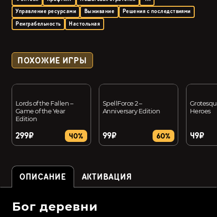
Управление ресурсами
Выживание
Решения с последствиями
Реиграбельность
Настольная
ПОХОЖИЕ ИГРЫ
Lords of the Fallen –
SpellForce 2 –
Grotesque
Game of the Year
Anniversary Edition
Heroes
Edition
299₽
99₽
49₽
40%
60%
ОПИСАНИЕ
АКТИВАЦИЯ
Бог деревни