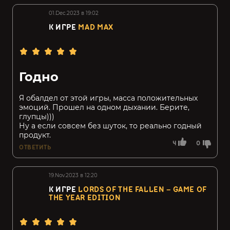
01.Dec.2023 в 19:02
К ИГРЕ
MAD MAX
Годно
Я обалдел от этой игры, масса положительных
эмоций. Прошел на одном дыхании. Берите,
глупцы)))
Ну а если совсем без шуток, то реально годный
продукт.
4
0
ОТВЕТИТЬ
19.Nov.2023 в 12:20
К ИГРЕ
LORDS OF THE FALLEN – GAME OF
THE YEAR EDITION