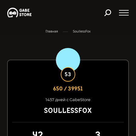
Главная
SoullessFox
53
650 / 39951
1457 дней с GabeStore
SOULLESSFOX
42
3