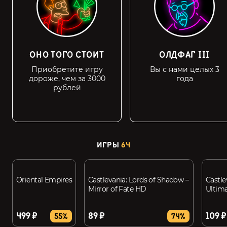
ОНО ТОГО СТОИТ
ОЛДФАГ III
Приобретите игру
Вы с нами целых 3
дороже, чем за 3000
года
рублей
ИГРЫ
64
Oriental Empires
Castlevania: Lords of Shadow –
Castle
Mirror of Fate HD
Ultima
499 ₽
89 ₽
109 ₽
55%
74%