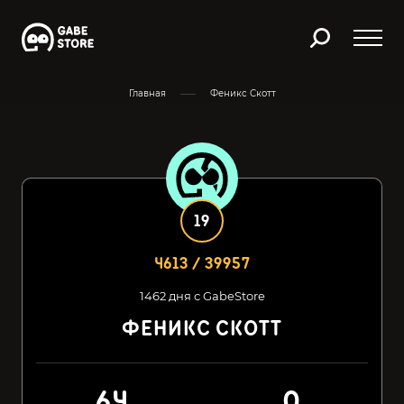
Главная
Феникс Скотт
19
4613 / 39957
1462 дня с GabeStore
ФЕНИКС СКОТТ
64
0