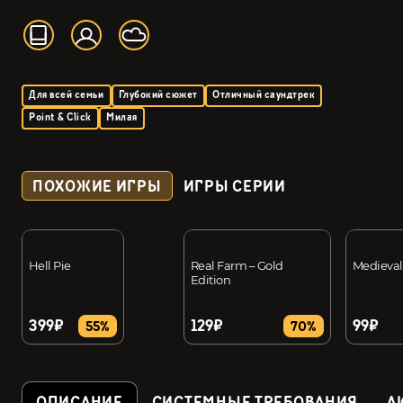
Для всей семьи
Глубокий сюжет
Отличный саундтрек
Point & Click
Милая
ПОХОЖИЕ ИГРЫ
ИГРЫ СЕРИИ
Hell Pie
Real Farm – Gold
Medieval
Edition
399₽
129₽
99₽
55%
70%
ОПИСАНИЕ
СИСТЕМНЫЕ ТРЕБОВАНИЯ
А