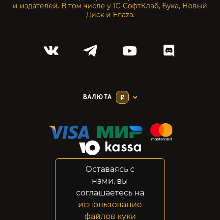
и издателей. В том числе у 1С-СофтКлаб, Бука, Новый
Диск и Enaza.
ВАЛЮТА
₽
Оставаясь с
Соглашение
нами, вы
Конфиденциальность
соглашаетесь на
Возвраты
использование
Правовая информация
файлов куки