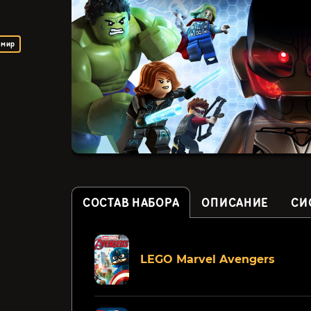
 мир
СОСТАВ НАБОРА
ОПИСАНИЕ
СИ
Batman - The Telltale
Hellboy Web of Wyrd
LEGO Marvel Avengers
Series (СНГ, кроме РФ)
269₽
699₽
40%
21%