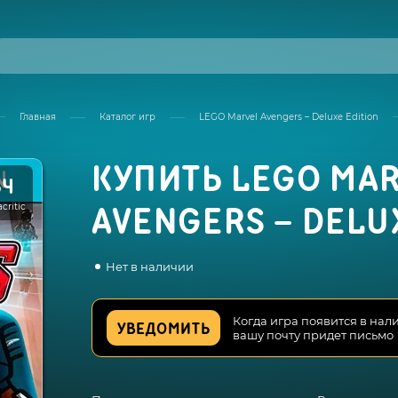
Главная
Каталог игр
LEGO Marvel Avengers – Deluxe Edition
КУПИТЬ LEGO MA
64
critic
AVENGERS – DELU
Нет в наличии
Когда игра появится в нал
УВЕДОМИТЬ
вашу почту придет письмо