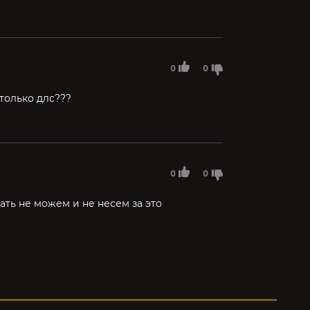
0
0
 только длс???
0
0
зать не можем и не несем за это