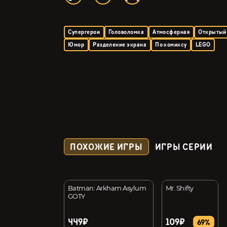
Супергерои
Головоломка
Атмосферная
Открытый
Юмор
Разделение экрана
По комиксу
LEGO
ПОХОЖИЕ ИГРЫ
ИГРЫ СЕРИИ
o Simulator
Batman: Arkham Asylum
Mr. Shifty
GOTY
449₽
109₽
22%
69%