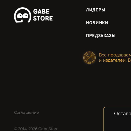
ЛИДЕРЫ
НОВИНКИ
ПРЕДЗАКАЗЫ
Все продавае
и издателей. В
Соглашение
Конфид
Остава
© 2014-2026 GabeStore