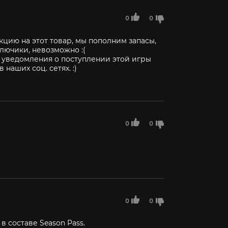
0
0
акцию на этот товар, мы пополним запасы,
 ключики, невозможно :(
а уведомления о поступлении этой игры
наших соц. сетях. :)
0
0
0
0
в составе Season Pass.