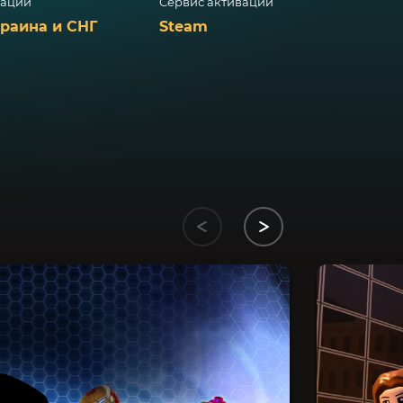
вации
Сервис активации
краина и СНГ
Steam