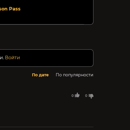
son Pass
и.
Войти
По дате
По популярности
0
0