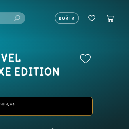
ВОЙТИ
RVEL
XE EDITION
ичии, на