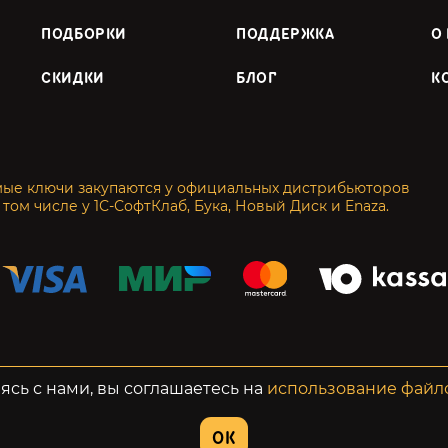
ПОДБОРКИ
ПОДДЕРЖКА
О
СКИДКИ
БЛОГ
К
мые ключи закупаются у официальных дистрибьюторов
 том числе у 1С-СофтКлаб, Бука, Новый Диск и Enaza.
енциальность
Возвраты
ясь с нами, вы соглашаетесь на
использование файл
OK