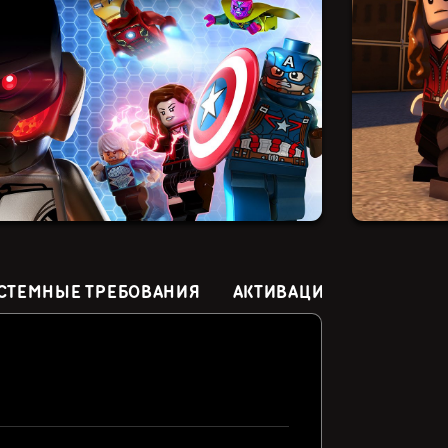
СТЕМНЫЕ ТРЕБОВАНИЯ
АКТИВАЦИЯ
Suicide Squad: Kill the
Sonny The Mad Man:
Sunblaz
Justice League (СНГ,
Casual Arcade Shooter
кроме РФ и РБ)
399₽
99₽
79₽
93%
21%