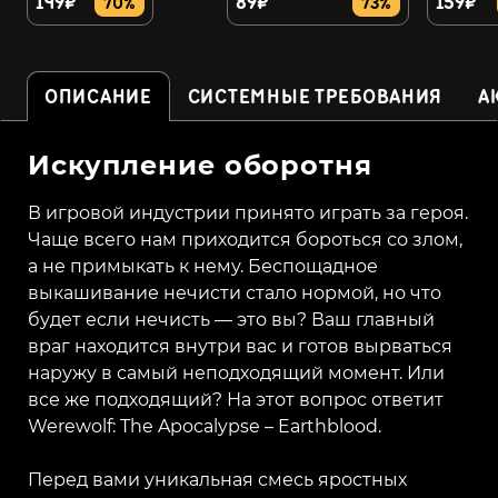
149₽
89₽
159₽
70%
73%
ОПИСАНИЕ
СИСТЕМНЫЕ ТРЕБОВАНИЯ
А
Искупление оборотня
В игровой индустрии принято играть за героя.
Чаще всего нам приходится бороться со злом,
а не примыкать к нему. Беспощадное
выкашивание нечисти стало нормой, но что
будет если нечисть — это вы? Ваш главный
враг находится внутри вас и готов вырваться
наружу в самый неподходящий момент. Или
все же подходящий? На этот вопрос ответит
Werewolf: The Apocalypse – Earthblood.
Перед вами уникальная смесь яростных