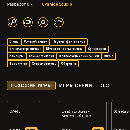
Разработчик
Cyanide Studio
Стелс
Ролевой экшен
Научная фантастика
Кинематографичная
Шутер от третьего лица
Супергерои
Вампиры
Тёмное фэнтези
Приключенческий экшен
Наука
Beat'em up
Современность
Оборотни
ПОХОЖИЕ ИГРЫ
ИГРЫ СЕРИИ
DLC
DARK
Death to Spies –
Streets o
Moment of Truth