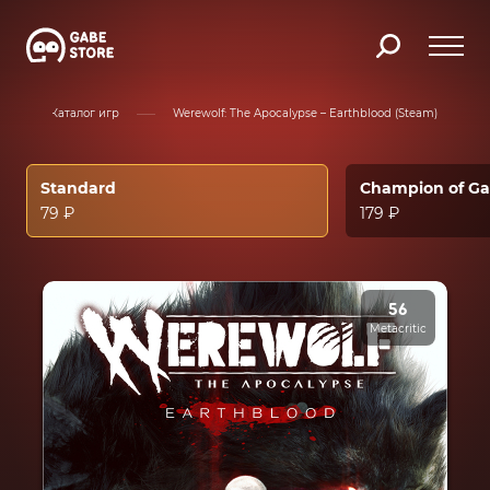
Каталог игр
Werewolf: The Apocalypse – Earthblood (Steam)
Standard
Champion of Gai
79 ₽
179 ₽
56
Metacritic