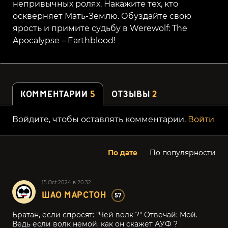
непривычных ролях. Накажите тех, кто
оскверняет Мать-Землю. Обуздайте свою
ярость и примите судьбу в Werewolf: The
Apocalypse – Earthblood!
КОММЕНТАРИИ
5
ОТЗЫВЫ
2
Войдите, чтобы оставлять комментарии.
Войти
По дате
По популярности
15.Oct.2024 в 20:32
ШАО МАРСТОН
57
Братан, если спросят: "Чей волк ?" Отвечай: Мой.
Ведь если волк немой, как он скажет АУФ ?