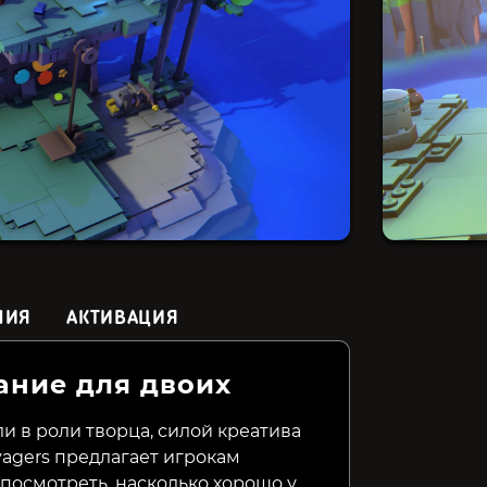
НИЯ
АКТИВАЦИЯ
ание для двоих
Jigsaw Tour–New York
Bakery Simulator
Car Mec
Simulat
ли в роли творца, силой креатива
agers предлагает игрокам
79₽
99₽
299₽
20%
83%
посмотреть, насколько хорошо у