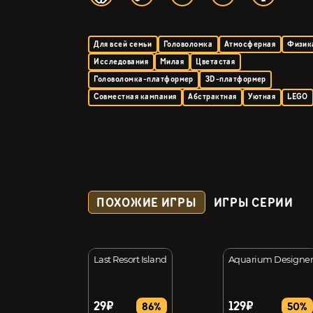
Для всей семьи
Головоломка
Атмосферная
Физик
Исследования
Милая
Цветастая
Головоломка-платформер
3D-платформер
Совместная кампания
Абстрактная
Уютная
LEGO
ПОХОЖИЕ ИГРЫ
ИГРЫ СЕРИИ
s!
Last Resort Island
Aquarium Designe
29₽
129₽
41%
86%
50%