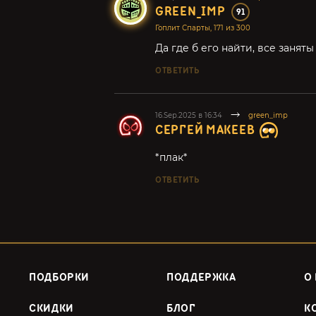
GREEN_IMP
91
Гоплит Спарты, 171 из 300
Да где б его найти, все заняты
ОТВЕТИТЬ
16.Sep.2025 в 16:34
green_imp
СЕРГЕЙ МАКЕЕВ
*плак*
ОТВЕТИТЬ
ПОДБОРКИ
ПОДДЕРЖКА
О
СКИДКИ
БЛОГ
К