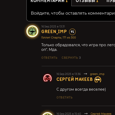
КОММЕНТАРИИ
1
ОТЗЫВЫ
1
ПУ
Войдите, чтобы оставлять комментари
16.Sep.2025 в 13:31
GREEN_IMP
91
Гоплит Спарты, 171 из 300
Только обрадовался, что игра про лег
оп". Мда.
ОТВЕТИТЬ
СВЕРНУТЬ
3
16.Sep.2025 в 13:36
green_imp
СЕРГЕЙ МАКЕЕВ
С другом всегда веселее)
ОТВЕТИТЬ
16.Sep.2025 в 15:40
Сергей Макеев