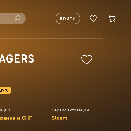
ВОЙТИ
YAGERS
-34%
вации
Сервис активации
краина и СНГ
Steam