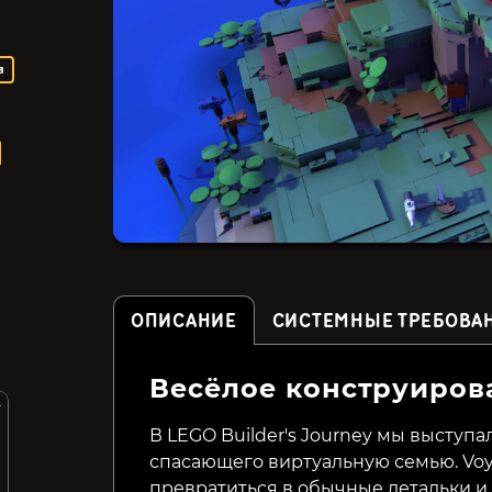
а
ОПИСАНИЕ
СИСТЕМНЫЕ ТРЕБОВА
Весёлое конструиров
r
Little Friends: Puppy
From Space
Island
В LEGO Builder's Journey мы выступа
спасающего виртуальную семью. Voy
549₽
219₽
58%
63%
превратиться в обычные детальки и 