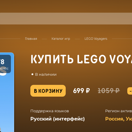
Главная
Каталог игр
LEGO Voyagers
КУПИТЬ LEGO VO
78
critic
В наличии
699 ₽
1059 ₽
В КОРЗИНУ
Поддержка языков
Регион акти
Русский (интерфейс)
Россия, У