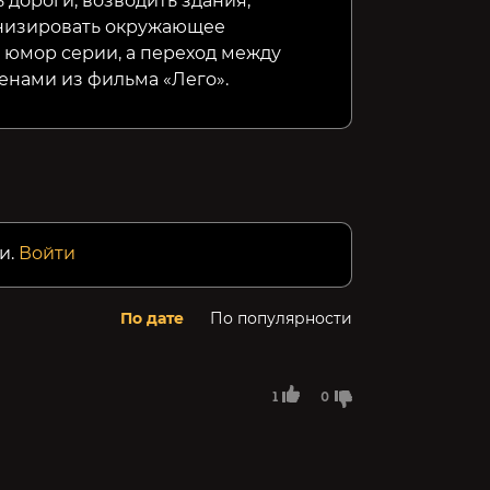
ь дороги, возводить
здания,
рнизировать окружающее
 юмор серии, а переход между
енами из фильма «Лего».
и.
Войти
По дате
По популярности
1
0