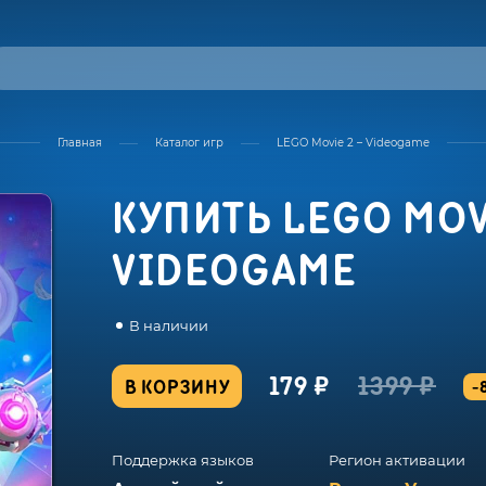
Главная
Каталог игр
LEGO Movie 2 – Videogame
КУПИТЬ LEGO MOV
VIDEOGAME
В наличии
179 ₽
1399 ₽
В КОРЗИНУ
-
Поддержка языков
Регион активации