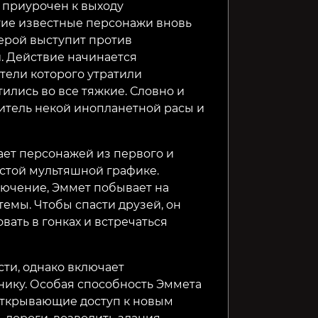
 приурочен к выходу
гие известные персонажи вновь
82₽
79₽
2599₽
78%
герой
выступит против
. Действие начинается
тели которого утратили
тились во все тяжкие. Словно и
витель
некой инопланетной расы и
ает персонажей из первого и
стой мультяшной графике.
ючение, Эммет побывает на
стемы. Чтобы
спасти друзей, он
вать в гонках и встречаться
сти, однако включает
нику. Особая способность Эммета
ткрывающие доступ к новым