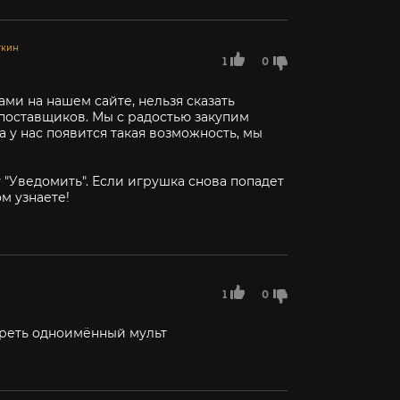
ткин
1
0
ами на нашем сайте, нельзя сказать
т поставщиков. Мы с радостью закупим
а у нас появится такая возможность, мы
 "Уведомить". Если игрушка снова попадет
ом узнаете!
1
0
треть одноимённый мульт