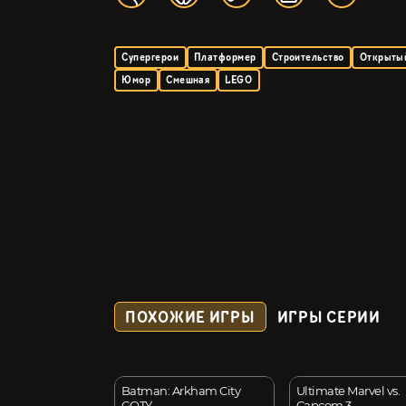
Супергерои
Платформер
Строительство
Открыты
Юмор
Смешная
LEGO
ПОХОЖИЕ ИГРЫ
ИГРЫ СЕРИИ
o Simulator
Batman: Arkham City
Ultimate Marvel vs.
GOTY
Capcom 3