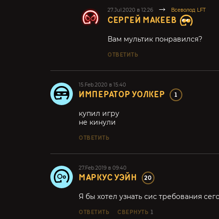
27.Jul.2020 в 12:26
Всеволод LFT
СЕРГЕЙ МАКЕЕВ
Вам мультик понравился?
ОТВЕТИТЬ
15.Feb.2020 в 15:40
ИМПЕРАТОР УОЛКЕР
1
купил игру
не кинули
ОТВЕТИТЬ
27.Feb.2019 в 09:40
МАРКУС УЭЙН
20
Я бы хотел узнать сис требования сег
ОТВЕТИТЬ
СВЕРНУТЬ
1