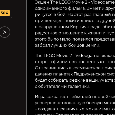
Экшен The LEGO Movie 2 - Videogame
РФ и РБ)
одноименного фильма.
Эммет и дру
1099₽
219₽
50%
73%
74%
ринутся в бой! На этот раз главный 
пришельцев, похитивших его друзей
в
разрушенном Кирпич-граде, обита
радостное отношение к
жизни и пус
этого было мало, появился предста
забрал лучших бойцов Земли.
The LEGO Movie 2 - Videogame включ
второго фильма,
выполненных в про
Отправившись в космическое
прикл
далеких планетах Падруженской си
будет собирать редкие вещи, участво
с
обитателями галактики.
Игра сохраняет геймплей первой ча
усовершенствованную
боевую меха
– создавать различные механизмы,
о