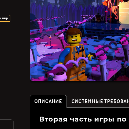
й мир
ОПИСАНИЕ
СИСТЕМНЫЕ ТРЕБОВА
Вторая часть игры по
Marvel’s Spider-Man
DRAGON BALL: THE
Remastered (СНГ, кроме
BREAKERS