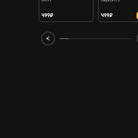
499₽
499₽
22%