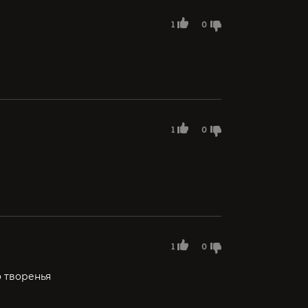
1
0
1
0
1
0
о творенья