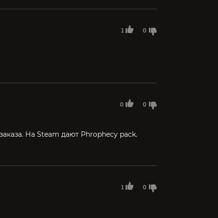
1
0
0
0
заказа. На Steam дают Phrophecy pack.
1
0