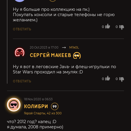
Ну я больше про коллекцию на пк.)
Покупать консоли и старые телефоны не горю
желанием.)
0
0
ОТВЕТИТЬ
20.Oct.2023 в 17:00
M1k0L
СЕРГЕЙ МАКЕЕВ
Ну я вот в леговские Java- и флеш-игрульки по
Star Wars проходил на эмулях :D
0
0
ОТВЕТИТЬ
18.Nov.2020 в 06:53
КОЛИБРИ
99
Герой Спарты, 42 из 300
что? 2012 год? капец :D
я думала, 2008 примерно)