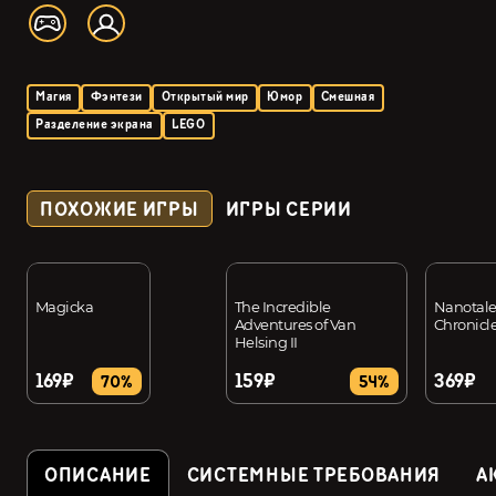
Магия
Фэнтези
Открытый мир
Юмор
Смешная
Разделение экрана
LEGO
ПОХОЖИЕ ИГРЫ
ИГРЫ СЕРИИ
Magicka
The Incredible
Nanotale
Adventures of Van
Chronicl
Helsing II
169₽
159₽
369₽
70%
54%
ОПИСАНИЕ
СИСТЕМНЫЕ ТРЕБОВАНИЯ
А