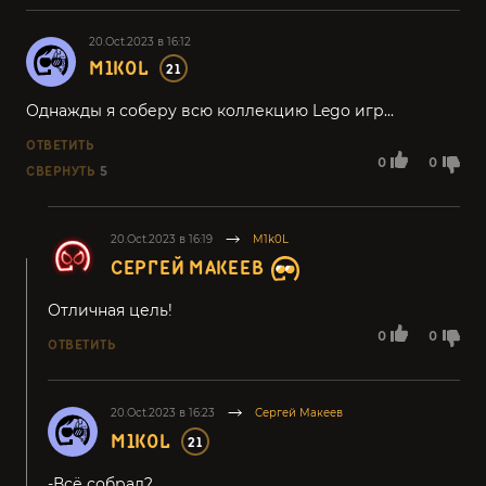
20.Oct.2023 в 16:12
M1K0L
21
Однажды я соберу всю коллекцию Lego игр...
ОТВЕТИТЬ
0
0
СВЕРНУТЬ
5
20.Oct.2023 в 16:19
M1k0L
СЕРГЕЙ МАКЕЕВ
Отличная цель!
0
0
ОТВЕТИТЬ
20.Oct.2023 в 16:23
Сергей Макеев
M1K0L
21
-Всё собрал?