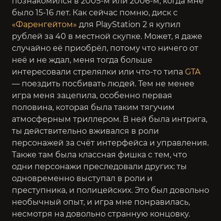
познакомился в 2005-м или 2006-м, когда мне
было 15-16 лет. Как сейчас помню, диск с
«Фаренгейтом»
для PlayStation 2 я купил
рублей за 40 в местной скупке. Может, я даже
случайно её приобрёл, потому что ничего от
неё и не ждал, меня тогда больше
интересовали стрелялки или что-то типа
GTA
— поездить посбивать людей. Тем не менее
игра меня зацепила, особенно первая
половина, которая была таким тягучим
атмосферным триллером. В ней была интрига,
ты действительно вживался в роли
персонажей за счёт интерфейса и управления.
Также там была классная фишка с тем, что
одни персонажи преследовали других: ты
одновременно выступал в роли и
преступника, и полицейских. Это был довольно
необычный опыт, и игра мне понравилась,
несмотря на довольно странную концовку.