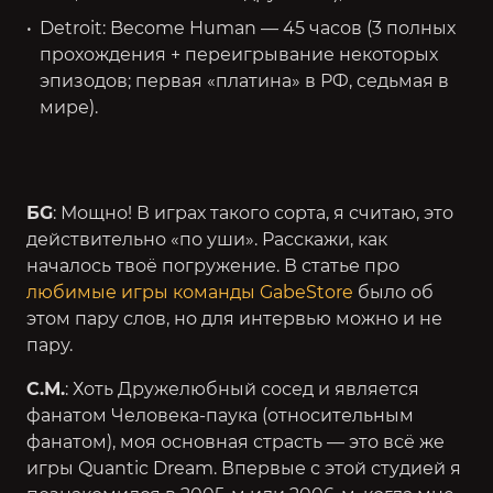
Detroit: Become Human — 45 часов (3 полных
прохождения + переигрывание некоторых
эпизодов; первая «платина» в РФ, седьмая в
мире).
БG
: Мощно! В играх такого сорта, я считаю, это
действительно «по уши». Расскажи, как
началось твоё погружение. В статье про
любимые игры команды GabeStore
было об
этом пару слов, но для интервью можно и не
пару.
С.М.
: Хоть Дружелюбный сосед и является
фанатом Человека-паука (относительным
фанатом), моя основная страсть — это всё же
игры Quantic Dream. Впервые с этой студией я