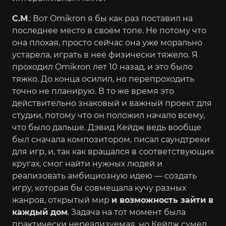
С.М
.: Вот Omikron я бы как раз поставил на
последнее место в своём топе. Не потому что
она плохая, просто сейчас она уже морально
устарела, играть в неё физически тяжело. Я
проходил Omikron лет 10 назад, и это было
тяжко. До конца осилил, но перепроходить
точно не планирую. В то же время это
действительно знаковый и важный проект для
студии, потому что он положил начало всему,
что было дальше. Дэвид Кейдж ведь вообще
был сначала композитором, писал саундтреки
для игр, и, так как вращался в соответствующих
кругах, смог найти нужных людей и
реализовать амбициозную идею — создать
игру, которая бы совмещала кучу разных
жанров, открытый мир
и возможность зайти в
каждый дом
. Задача на тот момент была
практически нереализуемая, но Кейдж сумел