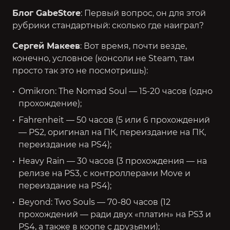
Блог GabeStore
: Первый вопрос, он для этой
рубрики стандартный: сколько где наиграл?
Сергей Макеев
: Вот время, почти везде,
конечно, условное (консоли не Steam, там
просто так это не посмотришь):
Omikron: The Nomad Soul — 15-20 часов (одно
прохождение);
Fahrenheit — 50 часов (5 или 6 прохождений
— PS2, оригинал на ПК, переиздание на ПК,
переиздание на PS4);
Heavy Rain — 30 часов (3 прохождения — на
релизе на PS3, с контроллерами Move и
переиздание на PS4);
Beyond: Two Souls — 70-80 часов (12
прохождений — ради двух «платин» на PS3 и
PS4, а также в коопе с друзьями);