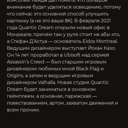
консолей: Кейдж дал понять, что большое
внимание будет уделяться освещению, потому
что сейчас это основной способ улучшить
картинку (а не это ваше 8K). В феврале 2021
года Quantic Dream открыли новый офис в
Монреале, причём там у руля стоит не абы кто,
а Стефан Д’Астуа — основатель Eidos Montreal.
Ведущим дизайнером выступает Йохан Казо.
Он 14 лет проработал в Ubisoft над серией
Assassin’s Creed — был старшим игровым
дизайнером любимых мной
Black Flag
и
Origins
, а затем и ведущим игровым
дизайнером Valhalla. Новая студия Quantic
Dream будет заниматься в основном
геймплеем, а основная, парижская —
повествованием, артом, захватом движений и
всем прочим.