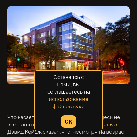
Оставаясь с
нами, вы
Студия в Монреале
соглашаетесь на
использование
файлов куки
Что касается жанра будущей игры, здесь не
OK
всё понятно. В одном из свежих
интервью
Дэвид Кейдж сказал, что, несмотря на возраст