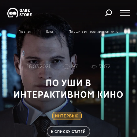
Главная
Блог
По уши в интерактивном кино
16.03.2021
97
7872
ПО УШИ В
ИНТЕРАКТИВНОМ КИНО
ИНТЕРВЬЮ
К СПИСКУ СТАТЕЙ