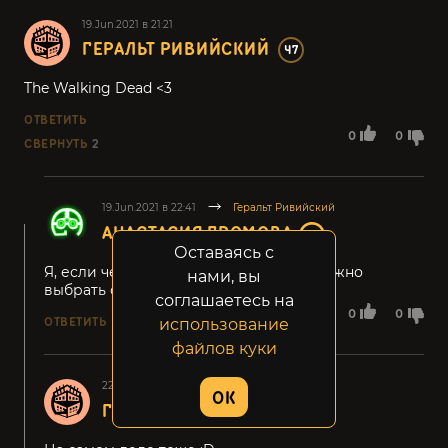
19.Jun.2021 в 21:21
ГЕРАЛЬТ РИВИЙСКИЙ
47
The Walking Dead <3
ОТВЕТИТЬ
0
0
СВЕРНУТЬ
2
19.Jun.2021 в 22:41
Геральт Ривийский
АНАСТАСИЯ ГРОМОВА
Оставаясь с
Я, если честно, вообще не знаю, как можно
нами, вы
выбрать одну любимую игру :D
соглашаетесь на
0
0
ОТВЕТИТЬ
использование
файлов куки
22.Jun.2021 в 18:16
Анастасия Громова
OK
ГЕРАЛЬТ РИВИЙСКИЙ
47