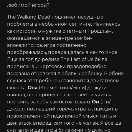
любимой игрой?
The Walking Dead поднимал насущные
проблемы в необычном сеттинге. Начинаясь
как история о мужике с темным прошлым,
оказавшимся в эпицентре зомби-
апокалипсиса, игра постепенно
преображалась, превращалась в нечто иное.
Еще за год до релиза The Last of Us была
прописана и чертовски правдоподобно
показана отцовская любовь к ребёнку. В обоих
случаях этот ребёнок становится двигателем
сюжета.
Она
(Клементина/Элли) до жути
наивна, но в процессе взрослеет и учится
постоять за себя самостоятельно.
Он
(Ли/
Джоэл), познавший горечь утраты, находит в
новоиспечённой подопечной смысл жить и
двигаться вперёд, сам того не желая. Я всегда
считал эти две игры близкими по духу, но