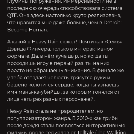
глубины погружения. Иммерсивности не в
последнюю очередь способствовала система
QTE. Она здесь настолько круто реализована,
что нравится мне даже больше, чем в
Detroit:
Become Human
.
А какой в Heavy Rain сюжет! Почти как «Семь»
Дэвида Финчера, только в интерактивном
формате. Да, в нём куча дыр, но когда ты
проходишь игру в первый раз, ты на них
просто не обращаешь внимания. В финале же
у тебя отпадает челюсть, трясутся руки и
бешено колотится сердце, когда ты узнаешь
имя маньяка-убийцы, за которым гонялся от
лица четырех разных персонажей.
Heavy Rain стала не прародителем, но
популяризатором жанра. В 2010-х как грибы
после дождя стали появляться интерактивные
фильмы вроде сериалов от Telltale (
The Walking