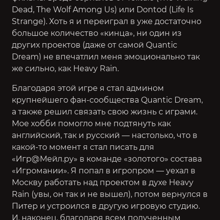
Dead
,
The Wolf Among Us
) или Dontod (
Life Is
Strange
). Хоть я и переиграл в уже достаточно
большое количество «кинца», ни один из
других проектов (даже от самой Quantic
Dream) не впечатлил меня эмоционально так
же сильно, как Heavy Rain.
Благодаря этой игре я стал админом
крупнейшего фан-сообщества Quantic Dream,
а также решил связать свою жизнь с играми.
Мое хобби помогло мне подтянуть как
английский, так и русский — настолько, что в
какой-то момент я стал писать для
«Игр@Мейл.ру» в команде «золотого» состава
«Игромании». Я попал в игропром — уехал в
Москву работать над проектом в духе Heavy
Rain (увы, он так и не вышел), потом вернулся в
Питер и устроился в другую игровую студию.
И, наконец, благодаря всем полученным