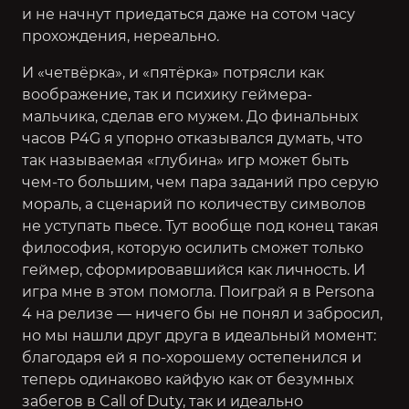
и не начнут приедаться даже на сотом часу
прохождения, нереально.
И «четвёрка», и «пятёрка» потрясли как
воображение, так и психику геймера-
мальчика, сделав его мужем. До финальных
часов P4G я упорно отказывался думать, что
так называемая «глубина» игр может быть
чем-то большим, чем пара заданий про серую
мораль, а сценарий по количеству символов
не уступать пьесе. Тут вообще под конец такая
философия, которую осилить сможет только
геймер, сформировавшийся как личность. И
игра мне в этом помогла. Поиграй я в Persona
4 на релизе — ничего бы не понял и забросил,
но мы нашли друг друга в идеальный момент:
благодаря ей я по-хорошему остепенился и
теперь одинаково кайфую как от безумных
забегов в
Call of Duty
, так и идеально