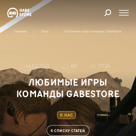
Главная
Блог
Любимые игры команды GabeStore
14.02.2021
88
11726
ЛЮБИМЫЕ ИГРЫ
КОМАНДЫ GABESTORE
О НАС
К СПИСКУ СТАТЕЙ