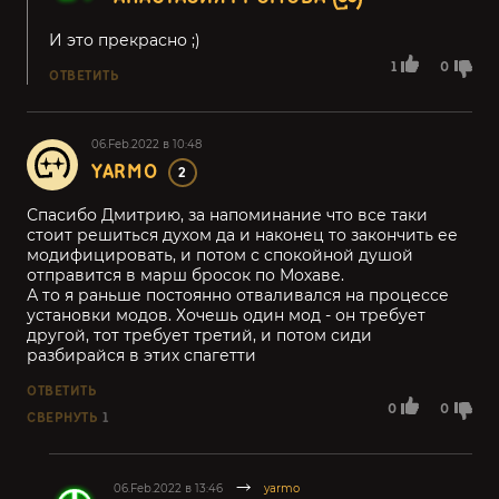
И это прекрасно ;)
1
0
ОТВЕТИТЬ
06.Feb.2022 в 10:48
YARMO
2
Спасибо Дмитрию, за напоминание что все таки
стоит решиться духом да и наконец то закончить ее
модифицировать, и потом с спокойной душой
отправится в марш бросок по Мохаве.
А то я раньше постоянно отваливался на процессе
установки модов. Хочешь один мод - он требует
другой, тот требует третий, и потом сиди
разбирайся в этих спагетти
ОТВЕТИТЬ
0
0
СВЕРНУТЬ
1
06.Feb.2022 в 13:46
yarmo