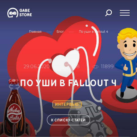
Главная
Блог
По уши в Fallout 4
29.06.2020
108
11899
ПО УШИ В FALLOUT 4
ИНТЕРВЬЮ
К СПИСКУ СТАТЕЙ