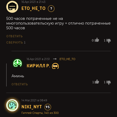
16.Apr.2021 в 21:43
ETO_HE_TO
7
500 часов потраченные не на
многопользовательскую игру = отлично потраченные
500 часов
ОТВЕТИТЬ
0
1
СВЕРНУТЬ
1
16.Apr.2021 в 21:51
ETO_HE_TO
КИРИЛЛ Р.
Аминь
1
1
ОТВЕТИТЬ
14.Mar.2021 в 08:49
NIKI_NYT
95
Гиппей Спарты, 140 из 300