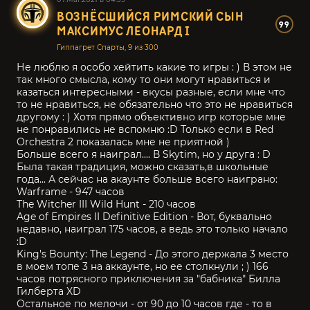
ВОЗНЁСШИЙСЯ РИМСКИЙ СЫН
99
МАКСИМУС ЛЕОНАРД I
Гиппагрет Спарты, 9 из 300
Не люблю я особо хейтить какие то игры : ) В этом не
так много смысла, кому то они могут нравиться и
казаться интересными - вкусы разные, если мне что
то не нравиться, не обязательно что это не нравиться
другому : ) Хотя прямо объективно игр которые мне
не понравились не вспомню :D Только если в Red
Orchestra 2 показалась мне не приятной )
Больше всего я наиграл.... В Skytim, но у друга : D
Была такая традиция, можно сказать,в школьные
года... А сейчас на акаунте больше всего наиграно:
Warframe - 947 часов
The Witcher III Wild Hunt - 210 часов
Age of Empires II Definitive Edition - Вот, буквально
недавно, наиграл 175 часов, а ведь это только начало
:D
King's Bounty: The Legend - До этого держала 3 место
в моем топе 3 на аккаунте, но ее столкнули ; ) 166
часов потрясного приключения за "бабника" Билла
Гилберта XD
Остальное по мелочи - от 90 до 10 часов где - то в