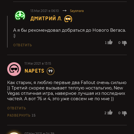
13.Mar.2021 в 06:10
Sayonara
ДМИТРИЙ Л.
А я бы рекомендовал добраться до Нового Вегаса.
:)
1
0
ОТВЕТИТЬ
11.Mar.2021 в 13:15
NAPETS
99
Как старик, я люблю первые два Fallout очень сильно
)) Третий скорее вызывает теплую ностальгию, New
Vegas отличная игра, наверное лучшая из последних
частей. А вот 76 и 4, это уже совсем не по мне ))
ОТВЕТИТЬ
2
0
РАЗВЕРНУТЬ
15
07.Mar.2021 в 04:39