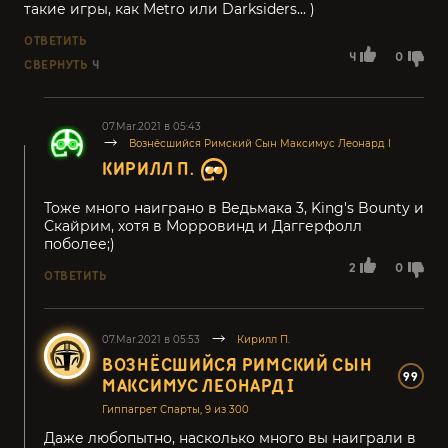
такие игры, как Metro или Darksiders... )
ОТВЕТИТЬ
4
0
СВЕРНУТЬ
4
07.Mar.2021 в 05:43
Вознёсшийся Римский Сын Максимус Леонард I
КИРИЛЛ П.
Тоже много наиграно в Ведьмака 3, King's Bounty и
Скайрим, хотя в Морровинд и Даггерфолл
поболее;)
2
0
ОТВЕТИТЬ
07.Mar.2021 в 05:53
Кирилл П.
ВОЗНЁСШИЙСЯ РИМСКИЙ СЫН
99
МАКСИМУС ЛЕОНАРД I
Гиппагрет Спарты, 9 из 300
Даже любопытно, насколько много вы наиграли в