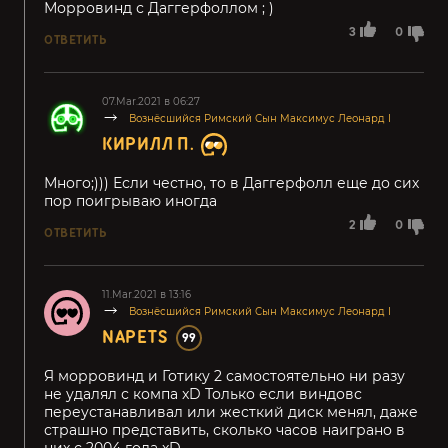
Морровинд с Даггерфоллом ; )
3
0
ОТВЕТИТЬ
07.Mar.2021 в 06:27
Вознёсшийся Римский Сын Максимус Леонард I
КИРИЛЛ П.
Много;))) Если честно, то в Даггерфолл еще до сих
пор поигрываю иногда
2
0
ОТВЕТИТЬ
11.Mar.2021 в 13:16
Вознёсшийся Римский Сын Максимус Леонард I
NAPETS
99
Я морровинд и Готику 2 самостоятельно ни разу
не удалял с компа xD Только если виндовс
переустанавливал или жесткий диск менял, даже
страшно представить, сколько часов наиграно в