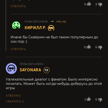
0
2
ОТВЕТИТЬ
14.Mar.2021 в 16:46
niki_nyt
КИРИЛЛ Р.
Иначе бы Скайрим не был таким популярным до
сих пор :)
0
0
ОТВЕТИТЬ
13.Mar.2021 в 06:04
SAYONARA
42
Увлекательный диалог с фанатом. Было интересно
почитать. Может быть когда-нибудь доберусь до этой
игры
ОТВЕТИТЬ
1
0
СВЕРНУТЬ
1