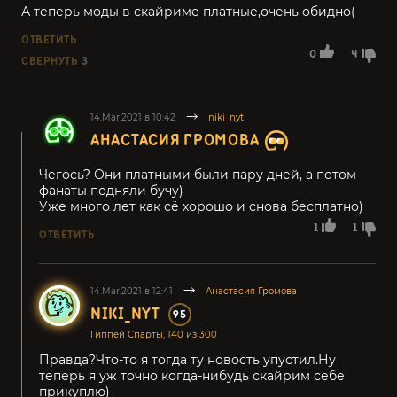
А теперь моды в скайриме платные,очень обидно(
ОТВЕТИТЬ
0
4
СВЕРНУТЬ
3
14.Mar.2021 в 10:42
niki_nyt
АНАСТАСИЯ ГРОМОВА
Чегось? Они платными были пару дней, а потом
фанаты подняли бучу)
Уже много лет как сё хорошо и снова бесплатно)
1
1
ОТВЕТИТЬ
14.Mar.2021 в 12:41
Анастасия Громова
NIKI_NYT
95
Гиппей Спарты, 140 из 300
Правда?Что-то я тогда ту новость упустил.Ну
теперь я уж точно когда-нибудь скайрим себе
прикуплю)