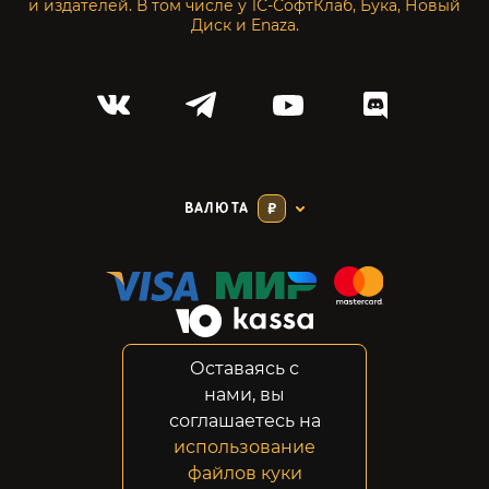
и издателей. В том числе у 1С-СофтКлаб, Бука, Новый
Диск и Enaza.
ВАЛЮТА
₽
Оставаясь с
Соглашение
нами, вы
Конфиденциальность
соглашаетесь на
Возвраты
использование
Правовая информация
файлов куки