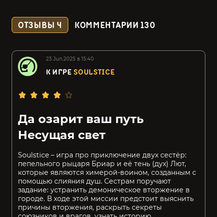
ОТЗЫВЫ
4
КОММЕНТАРИИ
130
23.Jun.2025 в 15:40
К ИГРЕ
SOULSTICE
Да озарит ваш путь
Несущая свет
Soulstice – игра про приключение двух сестёр:
пепельного рыцаря Бриар и её тень (дух) Лют,
которые являются химерой-воином, созданным с
помощью слияния душ. Сестрам поручают
задание: устранить демоническое вторжение в
городе. В ходе этой миссии предстоит выяснить
причины вторжения, раскрыть секреты
союзников и врагов, узнать историю,