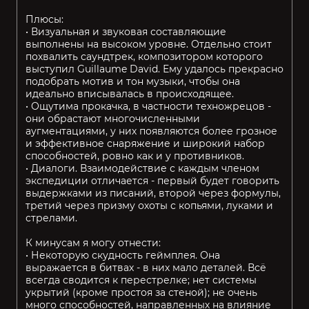
Плюсы:
• Визуальная и звуковая составляющие
выполнены на высоком уровне. Отдельно стоит
похвалить саундтрек, композитором которого
выступил Guillaume David. Ему удалось прекрасно
подобрать мотив и тон музыки, чтобы она
идеально вписывалась в происходящее.
• Ощутима прокачка, в частности техножрецов -
они обрастают многочисленными
аугментациями, у них появляются более грозное
и эффективное снаряжение и широкий набор
способностей, ровно как и у противников.
• Диалоги. Взаимодействие с каждым членом
экспедиции отличается - первый будет говорить
выдержками из писаний, второй через формулы,
третий через призму охоты с копьями, луками и
стрелами.
К минусам я могу отнести:
• Некоторую скудность геймплея. Она
выражается в битвах - в них мало деталей. Всё
всегда сводится к перестрелке; нет системы
укрытий (кроме простоя за стеной); не очень
много способностей, направленных на влияние