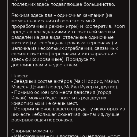
последних здесь подавляющее большинство.
Режима здесь два – одиночная кампания (на
момент написания обзора это самый
проработанный режим игры) и кооператив. Кооп
представлен заданиями из сюжетной части и
разделён на два вида: отдельные одиночные
миссии (тут свободная прокачка персонажа) и
цепочка из нескольких ограблений, связанных
своим сюжетом (персонажи и их снаряжение
здесь фиксированные). Пройдусь по
достоинствам и недостаткам.
Плюсы:
- Звёздный состав актёров (Чак Норрис, Майкл
Мэдсен, Дэнни Гловер, Майкл Рукер и другие).
- Помимо основного места действия (город
Рокай), можно будет посетить ряд других
живописных и не очень мест.
- Истории членов вашего отряда - у некоторых из
них есть небольшая сюжетная кампания, лучше
раскрывающая персонажа.
Спорные моменты:
- ИИ-союзники – они достаточно неплохи, могут