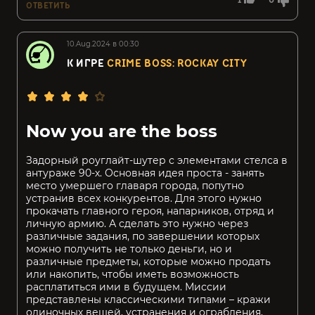
1
0
ОТВЕТИТЬ
10.Aug.2024 в 00:30
К ИГРЕ
CRIME BOSS: ROCKAY CITY
Now you are the boss
Задорный роуглайт-шутер с элементами стелса в
антураже 90-х. Основная идея проста - занять
место умершего главаря города, попутно
устранив всех конкурентов. Для этого нужно
прокачать главного героя, напарников, отряд и
личную армию. А сделать это нужно через
различные задания, по завершении которых
можно получить не только деньги, но и
различные предметы, которые можно продать
или накопить, чтобы иметь возможность
расплатиться ими в будущем. Миссии
представлены классическими типами – кражи
одиночных вещей, устранения и ограбления,