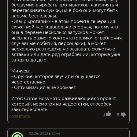
бесшумно вырубать противников, наполнять и
перетаскивать сумки, но в бою они могут быть
весьма бесполезны.
- Жанр «рогалик» - в этом проекте генерация
сюжетной части довольно спорная, потому что
она в первые несколько запусков может
насыпать разного контента (ролики, ограбления,
случайные события, персонажи), а может
несколько раз подряд не выдавать сюжетные
вставки или дать ряд ограблений, которые уже
затёрты до дыр.
Минусы:
- Оружие, которое звучит и ощущается
неестественно.
- Оптимизация ещё хромает.
Итог: Crime Boss - это развивающийся проект,
который, несмотря на недостатки, способен
заинтересовать.
1
0
ОТВЕТИТЬ
02.Dec.2023 в 23:44