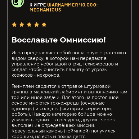
К ИГРЕ
WARHAMMER 40,000:
MECHANICUS
Восславьте Омниссию!
Игра представляет собой пошаговую стратегию с
видом сверху, в которой нам передают в
управление небольшой отряд техножрецов и
солдат, чтобы очистить планету от угрозы
ксеносов - некронов.
Геймплей сводится к отправке штурмовой
группы в маленький лабиринт и выполнению там
той или иной задачи. Для этого на постоянной
основе имеются техножрецы (основные
единицы) и солдаты (скитарии, сервиторы,
роботы). Каждую категорию бойцов можно
улучшить, одних - за ресурсы, других - через
выполнение определённых миссий.
Краеугольный камень (геймплей) получился
хорошим, но есть и ложка дёгтя.