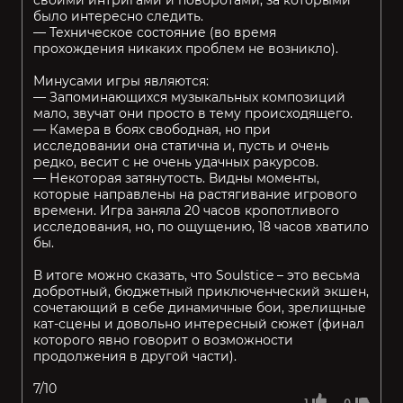
своими интригами и поворотами, за которыми
было интересно следить.
— Техническое состояние (во время
прохождения никаких проблем не возникло).
Минусами игры являются:
— Запоминающихся музыкальных композиций
мало, звучат они просто в тему происходящего.
— Камера в боях свободная, но при
исследовании она статична и, пусть и очень
редко, весит с не очень удачных ракурсов.
— Некоторая затянутость. Видны моменты,
которые направлены на растягивание игрового
времени. Игра заняла 20 часов кропотливого
исследования, но, по ощущению, 18 часов хватило
бы.
В итоге можно сказать, что Soulstice – это весьма
добротный, бюджетный приключенческий экшен,
сочетающий в себе динамичные бои, зрелищные
кат-сцены и довольно интересный сюжет (финал
которого явно говорит о возможности
продолжения в другой части).
7/10